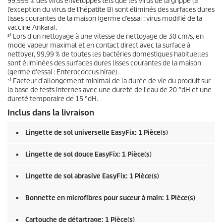
99,999 % des virus enveloppés tels que les virus de la grippe (à
l’exception du virus de l’hépatite B) sont éliminés des surfaces dures
lisses courantes de la maison (germe d’essai : virus modifié de la
vaccine Ankara).
²⁾ Lors d'un nettoyage à une vitesse de nettoyage de 30 cm/s, en
mode vapeur maximal et en contact direct avec la surface à
nettoyer, 99,99 % de toutes les bactéries domestiques habituelles
sont éliminées des surfaces dures lisses courantes de la maison
(germe d'essai : Enterococcus hirae).
³⁾ Facteur d'allongement minimal de la durée de vie du produit sur
la base de tests internes avec une dureté de l'eau de 20 °dH et une
dureté temporaire de 15 °dH.
Inclus dans la livraison
Lingette de sol universelle
EasyFix
: 1 Pièce(s)
Lingette de sol douce
EasyFix
: 1 Pièce(s)
Lingette de sol abrasive
EasyFix
: 1 Pièce(s)
Bonnette en microfibres pour suceur à main: 1 Pièce(s)
Cartouche de détartrage: 1 Pièce(s)