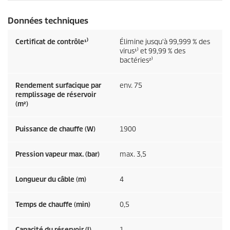
Données techniques
Certificat de contrôle¹⁾
Élimine jusqu'à 99,999 % des
virus¹⁾ et 99,99 % des
bactéries²⁾
Rendement surfacique par
env. 75
remplissage de réservoir
(m²)
Puissance de chauffe (W)
1900
Pression vapeur max. (bar)
max. 3,5
Longueur du câble (m)
4
Temps de chauffe (min)
0,5
Capacité du réservoir (l)
1