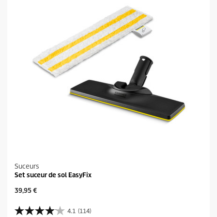
.
i
2
t
9
a
v
i
s
Suceurs
Set suceur de sol EasyFix
P
39,95 €
r
i
4.1
(114)
4
x