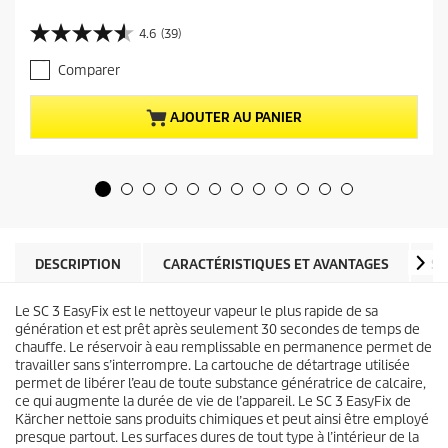
r
i
4.6
(39)
4
x
.
a
Comparer
6
c
s
t
u
u
AJOUTER AU PANIER
r
e
5
l
é
d
t
u
o
p
i
r
l
o
e
d
DESCRIPTION
CARACTÉRISTIQUES ET AVANTAGES
SP
s
u
.
i
3
Le SC 3
EasyFix
est le nettoyeur vapeur le plus rapide de sa
t
9
génération et est prêt après seulement 30 secondes de temps de
a
chauffe. Le réservoir à eau remplissable en permanence permet de
v
travailler sans s’interrompre. La cartouche de détartrage utilisée
i
permet de libérer l’eau de toute substance génératrice de calcaire,
s
ce qui augmente la durée de vie de l’appareil. Le SC 3
EasyFix
de
Kärcher nettoie sans produits chimiques et peut ainsi être employé
presque partout. Les surfaces dures de tout type à l’intérieur de la