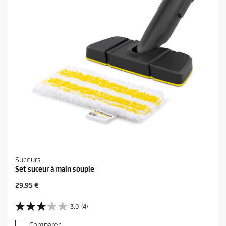
Suceurs
Set suceur à main souple
P
29,95 €
r
i
3.0
(4)
3
x
.
a
Comparer