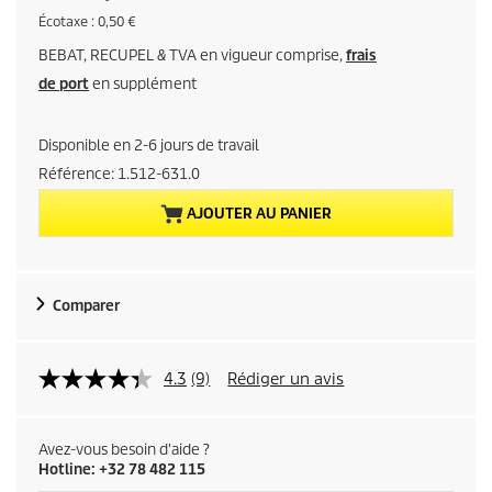
r
É
Écotaxe : 0,50 €
c
BEBAT, RECUPEL & TVA en vigueur comprise,
frais
o
i
t
de port
en supplément
a
x
x
e
Disponible en 2-6 jours de travail
a
Référence:
1.512-631.0
c
AJOUTER AU PANIER
t
u
Comparer
e
l
4.3
(9)
Rédiger un avis
d
Avez-vous besoin d'aide ?
u
Hotline: +32 78 482 115