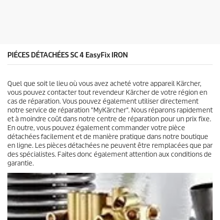
t
u
o
p
i
r
l
o
e
d
s
u
PIÉCES DÉTACHÉES SC 4
EasyFix
IRON
.
i
2
t
a
Quel que soit le lieu où vous avez acheté votre appareil Kärcher,
v
vous pouvez contacter tout revendeur Kärcher de votre région en
i
cas de réparation. Vous pouvez également utiliser directement
s
notre service de réparation "MyKärcher". Nous réparons rapidement
et à moindre coût dans notre centre de réparation pour un prix fixe.
En outre, vous pouvez également commander votre pièce
détachées facilement et de manière pratique dans notre boutique
en ligne. Les pièces détachées ne peuvent être remplacées que par
des spécialistes. Faites donc également attention aux conditions de
garantie.