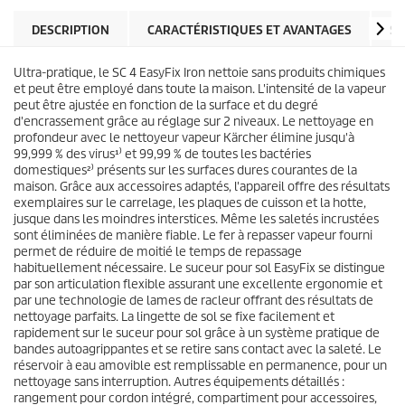
l
o
e
d
DESCRIPTION
CARACTÉRISTIQUES ET AVANTAGES
SP
s
u
.
i
8
Ultra-pratique, le SC 4
EasyFix
Iron nettoie sans produits chimiques
t
5
et peut être employé dans toute la maison. L'intensité de la vapeur
a
peut être ajustée en fonction de la surface et du degré
v
d'encrassement grâce au réglage sur 2 niveaux. Le nettoyage en
i
profondeur avec le nettoyeur vapeur Kärcher élimine jusqu'à
s
99,999 % des virus¹⁾ et 99,99 % de toutes les bactéries
domestiques²⁾ présents sur les surfaces dures courantes de la
maison. Grâce aux accessoires adaptés, l'appareil offre des résultats
exemplaires sur le carrelage, les plaques de cuisson et la hotte,
jusque dans les moindres interstices. Même les saletés incrustées
sont éliminées de manière fiable. Le fer à repasser vapeur fourni
permet de réduire de moitié le temps de repassage
habituellement nécessaire. Le suceur pour sol
EasyFix
se distingue
par son articulation flexible assurant une excellente ergonomie et
par une technologie de lames de racleur offrant des résultats de
nettoyage parfaits. La lingette de sol se fixe facilement et
rapidement sur le suceur pour sol grâce à un système pratique de
bandes autoagrippantes et se retire sans contact avec la saleté. Le
réservoir à eau amovible est remplissable en permanence, pour un
nettoyage sans interruption. Autres équipements détaillés :
rangement pour cordon intégré, compartiment pour accessoires,