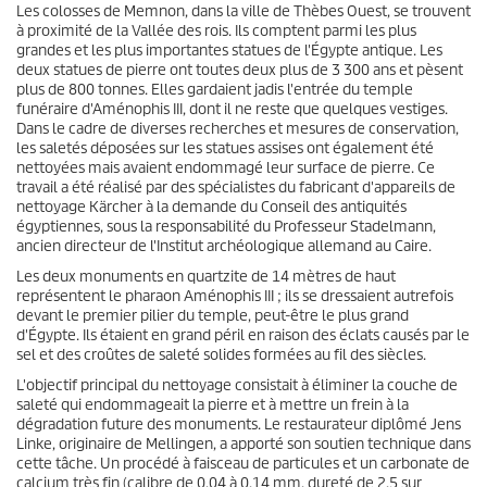
Les colosses de Memnon, dans la ville de Thèbes Ouest, se trouvent
à proximité de la Vallée des rois. Ils comptent parmi les plus
grandes et les plus importantes statues de l'Égypte antique. Les
deux statues de pierre ont toutes deux plus de 3 300 ans et pèsent
plus de 800 tonnes. Elles gardaient jadis l'entrée du temple
funéraire d'Aménophis III, dont il ne reste que quelques vestiges.
Dans le cadre de diverses recherches et mesures de conservation,
les saletés déposées sur les statues assises ont également été
nettoyées mais avaient endommagé leur surface de pierre. Ce
travail a été réalisé par des spécialistes du fabricant d'appareils de
nettoyage Kärcher à la demande du Conseil des antiquités
égyptiennes, sous la responsabilité du Professeur Stadelmann,
ancien directeur de l'Institut archéologique allemand au Caire.
Les deux monuments en quartzite de 14 mètres de haut
représentent le pharaon Aménophis III ; ils se dressaient autrefois
devant le premier pilier du temple, peut-être le plus grand
d'Égypte. Ils étaient en grand péril en raison des éclats causés par le
sel et des croûtes de saleté solides formées au fil des siècles.
L'objectif principal du nettoyage consistait à éliminer la couche de
saleté qui endommageait la pierre et à mettre un frein à la
dégradation future des monuments. Le restaurateur diplômé Jens
Linke, originaire de Mellingen, a apporté son soutien technique dans
cette tâche. Un procédé à faisceau de particules et un carbonate de
calcium très fin (calibre de 0,04 à 0,14 mm, dureté de 2,5 sur