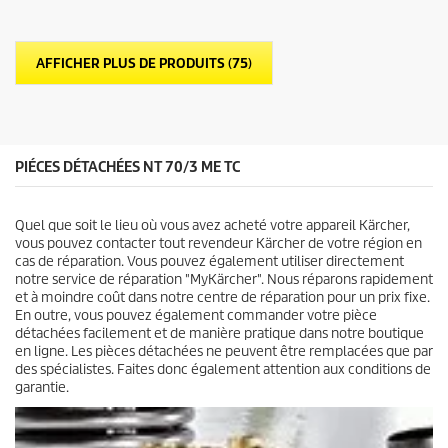
t
u
o
p
i
r
l
o
AFFICHER PLUS DE PRODUITS (75)
e
d
s
u
.
i
t
PIÉCES DÉTACHÉES NT 70/3 ME TC
Quel que soit le lieu où vous avez acheté votre appareil Kärcher,
vous pouvez contacter tout revendeur Kärcher de votre région en
cas de réparation. Vous pouvez également utiliser directement
notre service de réparation "MyKärcher". Nous réparons rapidement
et à moindre coût dans notre centre de réparation pour un prix fixe.
En outre, vous pouvez également commander votre pièce
détachées facilement et de manière pratique dans notre boutique
en ligne. Les pièces détachées ne peuvent être remplacées que par
des spécialistes. Faites donc également attention aux conditions de
garantie.