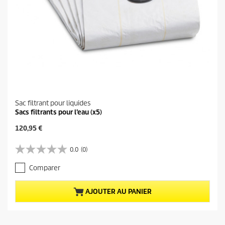
Sac filtrant pour liquides
Sacs filtrants pour l’eau (x5)
P
120,95 €
r
i
0.0
(0)
0
x
.
a
Comparer
0
c
s
t
u
u
AJOUTER AU PANIER
r
e
5
l
é
d