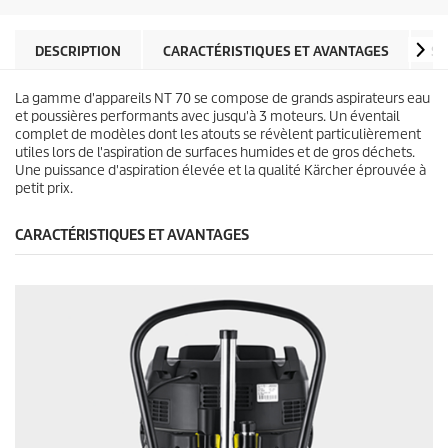
i
r
l
o
e
d
DESCRIPTION
CARACTÉRISTIQUES ET AVANTAGES
SP
s
u
.
i
La gamme d'appareils NT 70 se compose de grands aspirateurs eau
t
et poussières performants avec jusqu'à 3 moteurs. Un éventail
complet de modèles dont les atouts se révèlent particulièrement
utiles lors de l'aspiration de surfaces humides et de gros déchets.
Une puissance d'aspiration élevée et la qualité Kärcher éprouvée à
petit prix.
CARACTÉRISTIQUES ET AVANTAGES