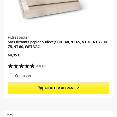
Filtres papier
Sacs filtrants papier, 5 Pièce(s), NT 48, NT 65, NT 70, NT 72, NT
75, NT 80, WET VAC
P
64,95 €
r
i
4.8
(4)
4
x
.
a
Comparer
8
c
s
t
u
u
AJOUTER AU PANIER
r
e
5
l
é
d
t
u
o
p
i
r