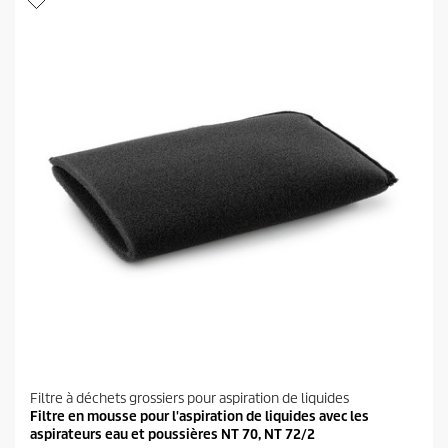
l
o
e
d
s
u
.
i
4
t
a
v
i
s
Filtre à déchets grossiers pour aspiration de liquides
Filtre en mousse pour l'aspiration de liquides avec les
aspirateurs eau et poussières NT 70, NT 72/2