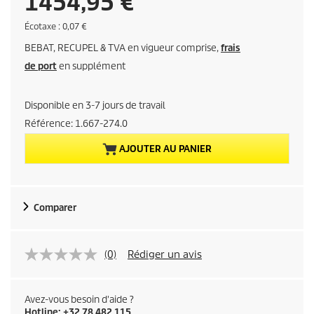
P
1454,95 €
r
É
Écotaxe : 0,07 €
c
BEBAT, RECUPEL & TVA en vigueur comprise,
frais
o
i
t
de port
en supplément
a
x
x
e
Disponible en 3-7 jours de travail
a
Référence:
1.667-274.0
c
AJOUTER AU PANIER
t
u
Comparer
e
l
(0)
Rédiger un avis
d
Avez-vous besoin d'aide ?
Hotline: +32 78 482 115