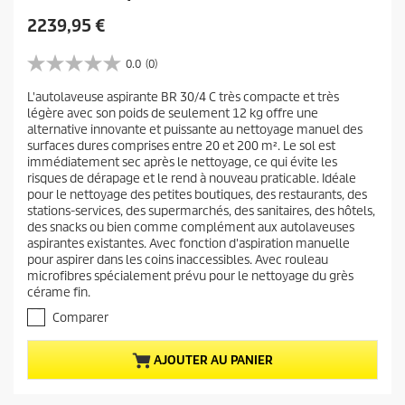
P
2239,95 €
r
i
0.0
(0)
0
x
.
L'autolaveuse aspirante BR 30/4 C très compacte et très
a
0
légère avec son poids de seulement 12 kg offre une
s
c
alternative innovante et puissante au nettoyage manuel des
u
t
surfaces dures comprises entre 20 et 200 m². Le sol est
r
u
immédiatement sec après le nettoyage, ce qui évite les
5
risques de dérapage et le rend à nouveau praticable. Idéale
e
é
pour le nettoyage des petites boutiques, des restaurants, des
t
l
stations-services, des supermarchés, des sanitaires, des hôtels,
o
d
des snacks ou bien comme complément aux autolaveuses
i
u
aspirantes existantes. Avec fonction d'aspiration manuelle
l
pour aspirer dans les coins inaccessibles. Avec rouleau
p
e
microfibres spécialement prévu pour le nettoyage du grès
r
s
cérame fin.
.
o
Comparer
d
u
i
AJOUTER AU PANIER
t