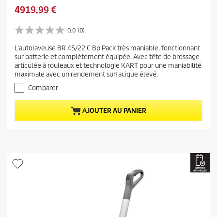
i
c
P
4919,99 €
x
o
r
d
n
i
0.0
(0)
e
0
o
x
l
.
m
L'autolaveuse BR 45/22 C Bp Pack très maniable, fonctionnant
a
0
'
sur batterie et complètement équipée. Avec tête de brossage
i
s
c
a
articulée à rouleaux et technologie KART pour une maniabilité
u
e
t
n
maximale avec un rendement surfacique élevé.
r
u
c
5
Comparer
e
é
i
t
l
e
AJOUTER AU PANIER
o
d
n
i
u
p
l
p
r
e
r
s
o
.
o
d
d
u
u
i
i
t
t