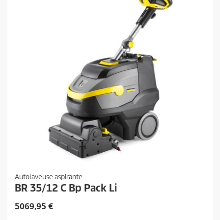
t
Autolaveuse aspirante
BR 35/12 C Bp Pack Li
P
5069,95 €
r