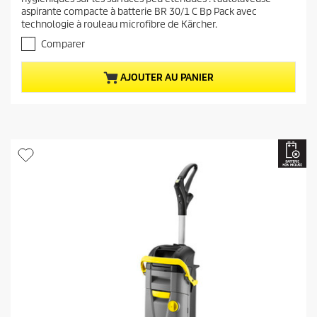
s
c
aspirante compacte à batterie BR 30/1 C Bp Pack avec
u
t
technologie à rouleau microfibre de Kärcher.
r
u
5
Comparer
e
é
t
l
AJOUTER AU PANIER
o
d
i
u
l
p
e
r
s
.
o
2
d
a
u
v
i
i
s
t