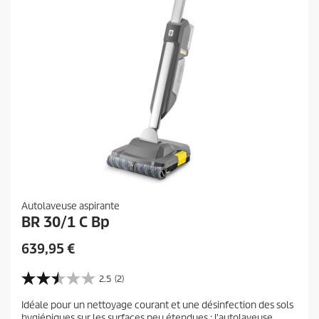
Autolaveuse aspirante
BR 30/1 C Bp
P
639,95 €
r
i
2.5
(2)
2
x
.
Idéale pour un nettoyage courant et une désinfection des sols
a
5
hygiéniques sur les surfaces peu étendues : l'autolaveuse