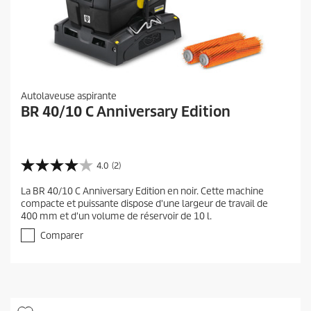
Autolaveuse aspirante
BR 40/10 C Anniversary Edition
4.0
(2)
4
.
La BR 40/10 C Anniversary Edition en noir. Cette machine
0
compacte et puissante dispose d'une largeur de travail de
s
400 mm et d'un volume de réservoir de 10 l.
u
r
Comparer
5
é
t
o
i
l