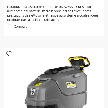
.
L'autolaveuse aspirante compacte BD 50/55 C Classic Bp
0
alimentée par batterie impressionne par ses excellentes
s
prestations de nettoyage et, grâce au système à quatre roues
u
pratique, par sa facilité d'utilisation.
r
5
Comparer
é
t
o
i
l
e
s
.