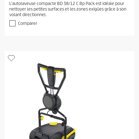
.
L'autolaveuse compacte BD 38/12 C Bp Pack est idéale pour
8
nettoyer les petites surfaces et les zones exigües grâce à son
s
volant directionnel.
u
r
Comparer
5
é
t
o
i
l
e
s
.
4
a
v
i
s