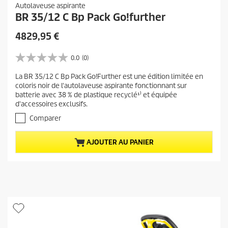
Autolaveuse aspirante
BR 35/12 C Bp Pack Go!further
P
4829,95 €
r
i
0.0
(0)
0
x
.
La BR 35/12 C Bp Pack Go!Further est une édition limitée en
a
0
coloris noir de l'autolaveuse aspirante fonctionnant sur
s
c
batterie avec 38 % de plastique recyclé¹⁾ et équipée
u
t
d'accessoires exclusifs.
r
u
5
Comparer
e
é
t
l
AJOUTER AU PANIER
o
d
i
u
l
p
e
r
s
.
o
d
u
i