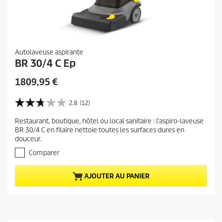
Autolaveuse aspirante
BR 30/4 C Ep
P
1809,95 €
r
i
2.8
(12)
2
x
.
Restaurant, boutique, hôtel ou local sanitaire : l'aspiro-laveuse
a
8
BR 30/4 C en filaire nettoie toutes les surfaces dures en
s
c
douceur.
u
t
r
Comparer
u
5
e
é
AJOUTER AU PANIER
t
l
o
d
i
u
l
p
e