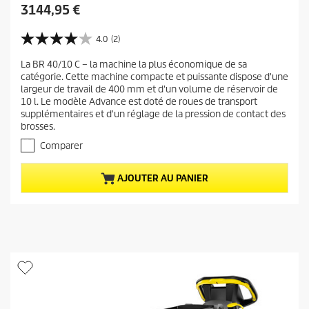
P
3144,95 €
r
i
4.0
(2)
4
x
.
La BR 40/10 C – la machine la plus économique de sa
a
0
catégorie. Cette machine compacte et puissante dispose d'une
s
c
largeur de travail de 400 mm et d'un volume de réservoir de
u
t
10 l. Le modèle Advance est doté de roues de transport
r
u
supplémentaires et d'un réglage de la pression de contact des
5
brosses.
e
é
t
l
Comparer
o
d
i
u
AJOUTER AU PANIER
l
p
e
r
s
.
o
2
d
a
u
v
i
i
s
t