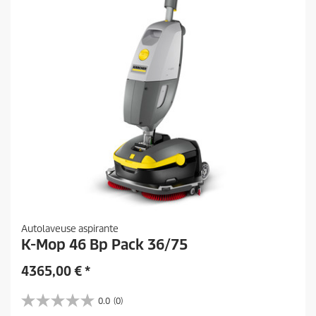
Autolaveuse aspirante
K-Mop 46 Bp Pack 36/75
4365,00
€
*
0.0
(0)
0