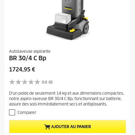
Autolaveuse aspirante
BR 30/4 C Bp
P
1724,95 €
r
i
0.0
(0)
0
x
.
D’un poids de seulement 14 kg et aux dimensions compactes,
a
0
notre aspiro-laveuse BR 30/4 C Bp, fonctionnant sur batterie,
s
c
assure des sols immédiatement secs et antiglissants.
u
t
r
Comparer
u
5
e
é
AJOUTER AU PANIER
t
l
o