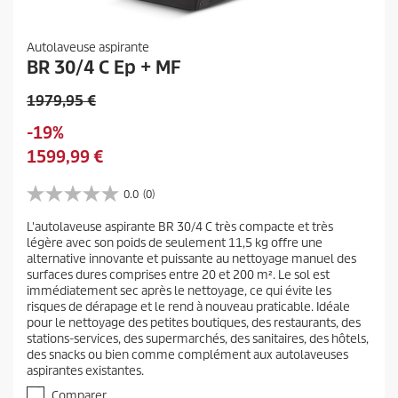
Autolaveuse aspirante
BR 30/4 C Ep + MF
P
1979,95 €
r
É
-19%
i
c
P
1599,99 €
x
o
r
d
n
i
0.0
(0)
e
0
o
x
l
.
m
L'autolaveuse aspirante BR 30/4 C très compacte et très
a
0
'
légère avec son poids de seulement 11,5 kg offre une
i
s
c
a
alternative innovante et puissante au nettoyage manuel des
u
e
t
n
surfaces dures comprises entre 20 et 200 m². Le sol est
r
u
immédiatement sec après le nettoyage, ce qui évite les
c
5
risques de dérapage et le rend à nouveau praticable. Idéale
e
é
i
pour le nettoyage des petites boutiques, des restaurants, des
t
l
e
stations-services, des supermarchés, des sanitaires, des hôtels,
o
d
n
des snacks ou bien comme complément aux autolaveuses
i
u
aspirantes existantes.
p
l
p
r
e
Comparer