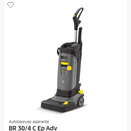
r
s
.
o
1
d
2
u
a
i
v
i
t
s
Autolaveuse aspirante
BR 30/4 C Ep Adv