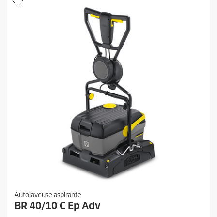
e
s
.
2
a
v
i
s
Autolaveuse aspirante
BR 40/10 C Ep Adv