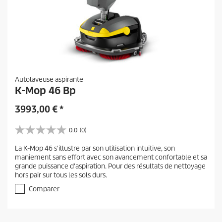
Autolaveuse aspirante
K-Mop 46 Bp
3993,00
€
*
0.0
(0)
0
.
La K-Mop 46 s'illustre par son utilisation intuitive, son
0
maniement sans effort avec son avancement confortable et sa
s
grande puissance d'aspiration. Pour des résultats de nettoyage
u
hors pair sur tous les sols durs.
r
5
Comparer
é
t
o