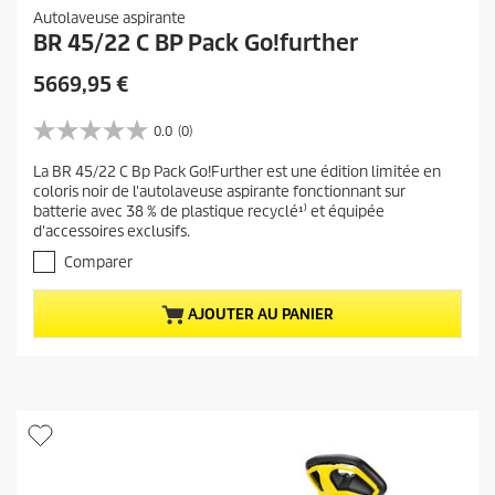
Autolaveuse aspirante
BR 45/22 C BP Pack Go!further
P
5669,95 €
r
i
0.0
(0)
0
x
.
La BR 45/22 C Bp Pack Go!Further est une édition limitée en
a
0
coloris noir de l'autolaveuse aspirante fonctionnant sur
s
c
batterie avec 38 % de plastique recyclé¹⁾ et équipée
u
t
d'accessoires exclusifs.
r
u
5
Comparer
e
é
t
l
AJOUTER AU PANIER
o
d
i
u
l
p
e
r
s
.
o
d
u