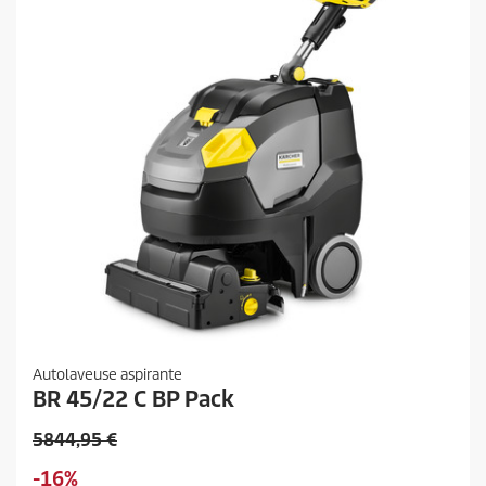
i
t
Autolaveuse aspirante
BR 45/22 C BP Pack
P
5844,95 €
r
É
-16%