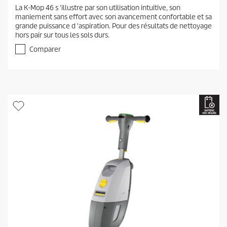
.
La K-Mop 46 s 'illustre par son utilisation intuitive, son
0
maniement sans effort avec son avancement confortable et sa
s
grande puissance d 'aspiration. Pour des résultats de nettoyage
u
hors pair sur tous les sols durs.
r
5
Comparer
é
t
o
i
l
e
s
.