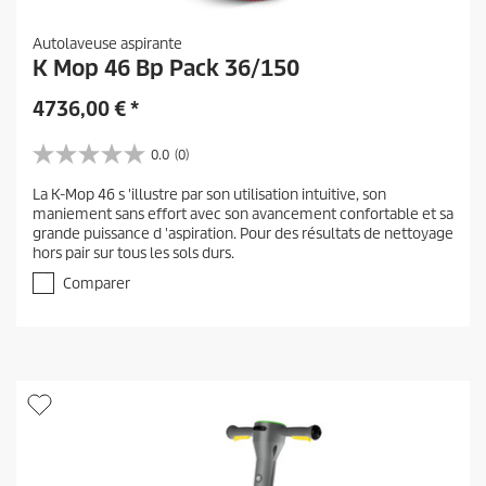
Autolaveuse aspirante
K Mop 46 Bp Pack 36/150
4736,00
€
*
0.0
(0)
0
.
La K-Mop 46 s 'illustre par son utilisation intuitive, son
0
maniement sans effort avec son avancement confortable et sa
s
grande puissance d 'aspiration. Pour des résultats de nettoyage
u
hors pair sur tous les sols durs.
r
5
Comparer
é
t
o
i
l
e
s
.