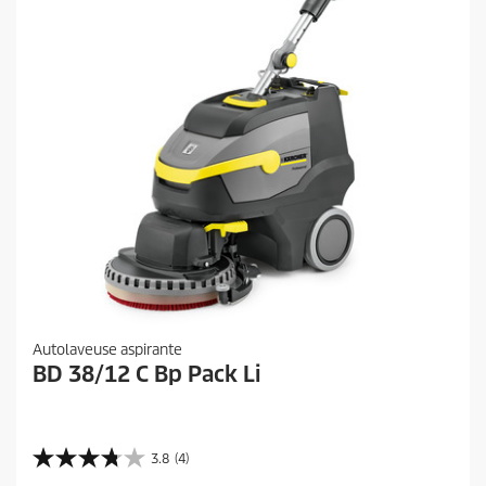
Autolaveuse aspirante
BD 38/12 C Bp Pack Li
3.8
(4)
3