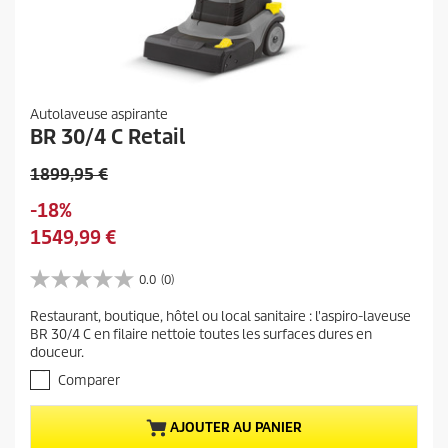
Autolaveuse aspirante
BR 30/4 C Retail
P
1899,95 €
r
É
-18%
i
c
P
1549,99 €
x
o
r
d
n
i
0.0
(0)
e
0
o
x
l
.
m
Restaurant, boutique, hôtel ou local sanitaire : l'aspiro-laveuse
a
0
'
BR 30/4 C en filaire nettoie toutes les surfaces dures en
i
s
c
a
douceur.
u
e
t
n
r
Comparer
u
c
5
e
é
i
AJOUTER AU PANIER
t
l
e