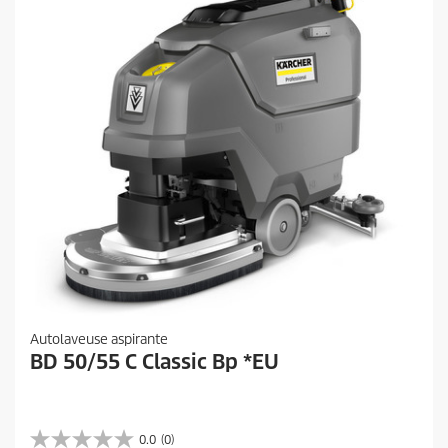
Autolaveuse aspirante
BD 50/55 C Classic Bp *EU
0.0
(0)
0