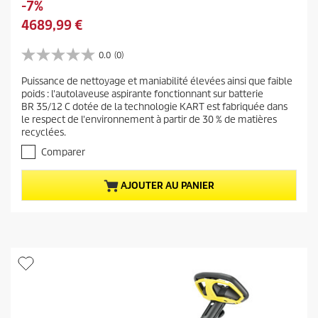
É
-7%
i
c
P
4689,99 €
x
o
r
d
n
i
0.0
(0)
e
0
o
x
l
.
m
Puissance de nettoyage et maniabilité élevées ainsi que faible
a
0
'
poids : l'autolaveuse aspirante fonctionnant sur batterie
i
s
c
a
BR 35/12 C dotée de la technologie KART est fabriquée dans
u
e
t
n
le respect de l'environnement à partir de 30 % de matières
r
u
recyclées.
c
5
e
é
i
Comparer
t
l
e
o
d
n
AJOUTER AU PANIER
i
u
p
l
p
r
e
r
s
o
.
o
d
d
u
u
i
i
t
t