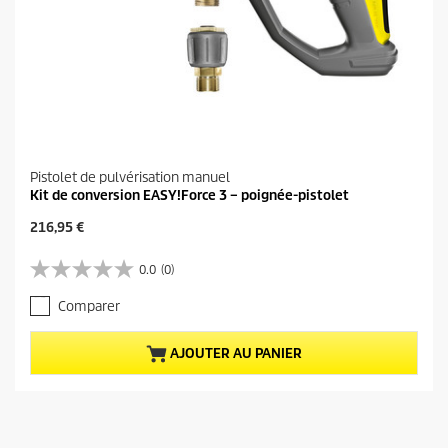
Pistolet de pulvérisation manuel
Kit de conversion EASY!Force 3 – poignée-pistolet
P
216,95 €
r
i
0.0
(0)
0
x
.
a
Comparer
0
c
s
t
u
u
AJOUTER AU PANIER
r
e
5
l
é
d
t
u
o
p