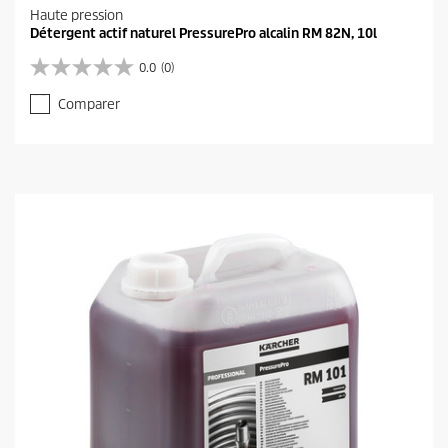
Haute pression
Détergent actif naturel PressurePro alcalin RM 82N, 10l
0.0
(0)
0
.
Comparer
0
s
u
r
5
é
t
o
i
l
e
s
.