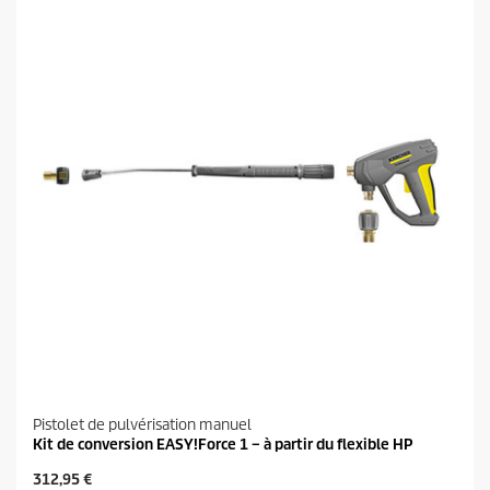
l
o
e
d
s
u
.
i
t
Pistolet de pulvérisation manuel
Kit de conversion EASY!Force 1 – à partir du flexible HP
P
312,95 €