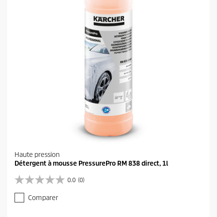
s
.
Haute pression
Détergent à mousse PressurePro RM 838 direct, 1l
0.0
(0)
0
.
Comparer
0
s