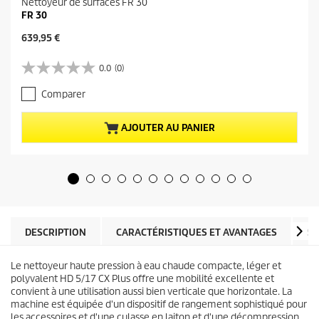
Nettoyeur de surfaces FR 30
FR 30
P
639,95 €
r
i
0.0
(0)
0
x
.
a
Comparer
0
c
s
t
u
u
AJOUTER AU PANIER
r
e
5
l
é
d
t
u
o
p
i
r
l
o
e
d
DESCRIPTION
CARACTÉRISTIQUES ET AVANTAGES
SP
s
u
.
i
Le nettoyeur haute pression à eau chaude compacte, léger et
t
polyvalent HD 5/17 CX Plus offre une mobilité excellente et
convient à une utilisation aussi bien verticale que horizontale. La
machine est équipée d'un dispositif de rangement sophistiqué pour
les accessoires et d'une culasse en laiton et d'une décompression