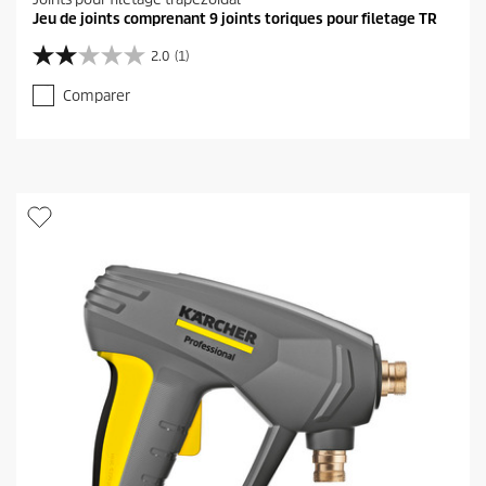
Jeu de joints comprenant 9 joints toriques pour filetage TR
2.0
(1)
2
.
Comparer
0
s
u
r
5
é
t
o
i
l
e
s
.
1
a
v
i
s