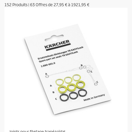
152
Produits
|
63
Offres de
27,95 €
à
1921,95 €
Joints pour filetage trapézoïdal