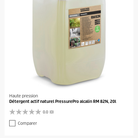
Haute pression
Détergent actif naturel PressurePro alcalin RM 82N, 20l
0.0
(0)
0
.
Comparer
0
s
u