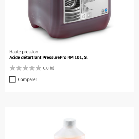
Haute pression
Acide détartrant PressurePro RM 101, 5l
0.0
(0)
0
.
Comparer
0
s
u
r
5
é
t
o
i
l
e