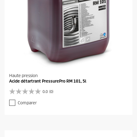
Haute pression
Acide détartrant PressurePro RM 101, 5l
0.0
(0)
0
.
Comparer
0
s
u
r
5
é