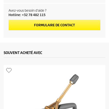
d
Avez-vous besoin d'aide ?
u
Hotline: +32 78 482 115
p
FORMULAIRE DE CONTACT
r
o
SOUVENT ACHETÉ AVEC
d
u
i
t