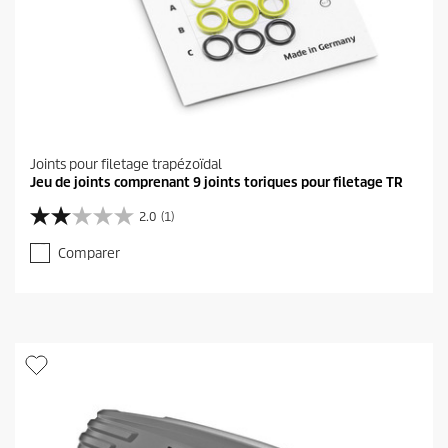
Joints pour filetage trapézoïdal
Jeu de joints comprenant 9 joints toriques pour filetage TR
2.0
(1)
2
.
Comparer
0
s
u
r
5
é
t
o
i
l
e