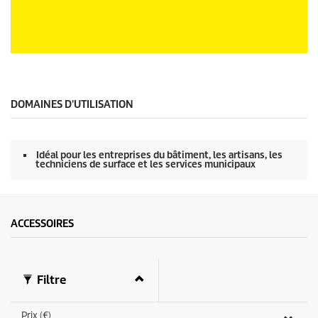
r
0
s
e
c
0
o
s
n
e
d
c
e
o
DOMAINES D'UTILISATION
s
n
d
e
s
Idéal pour les entreprises du bâtiment, les artisans, les
s
techniciens de surface et les services municipaux
u
r
0
s
e
ACCESSOIRES
c
o
n
d
e
Filtre
s
Prix (€)