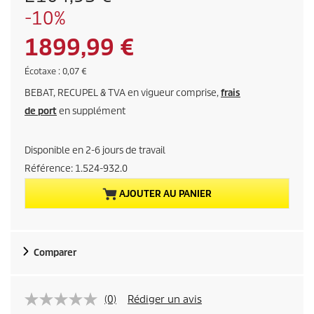
r
É
-10%
i
c
x
P
1899,99 €
o
d
n
e
r
É
Écotaxe : 0,07 €
o
l
c
m
BEBAT, RECUPEL & TVA en vigueur comprise,
frais
o
i
'
i
t
de port
en supplément
a
a
e
x
n
x
e
c
Disponible en 2-6 jours de travail
a
i
Référence:
1.524-932.0
e
c
n
AJOUTER AU PANIER
p
t
r
o
u
d
Comparer
u
e
i
l
t
(0)
Rédiger un avis