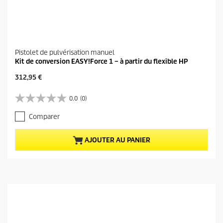
Pistolet de pulvérisation manuel
Kit de conversion EASY!Force 1 – à partir du flexible HP
P
312,95 €
r
i
0.0
(0)
0
x
.
a
Comparer
0
c
s
t
u
u
AJOUTER AU PANIER
r
e
5
l
é
d
t
u
o
p
i
r
l
o
e
d
s
u