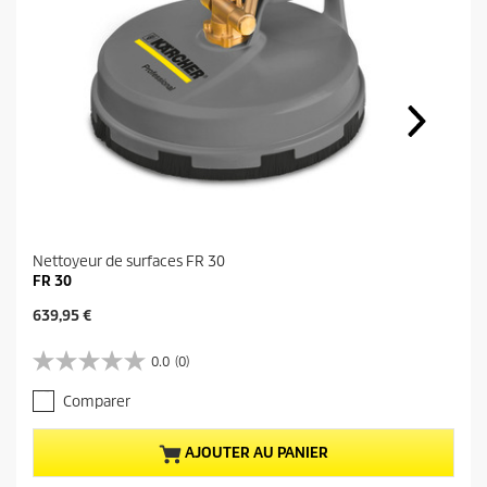
Nettoyeur de surfaces FR 30
FR 30
P
639,95 €
r
i
0.0
(0)
0
x
.
a
Comparer
0
c
s
t
u
u
AJOUTER AU PANIER
r
e