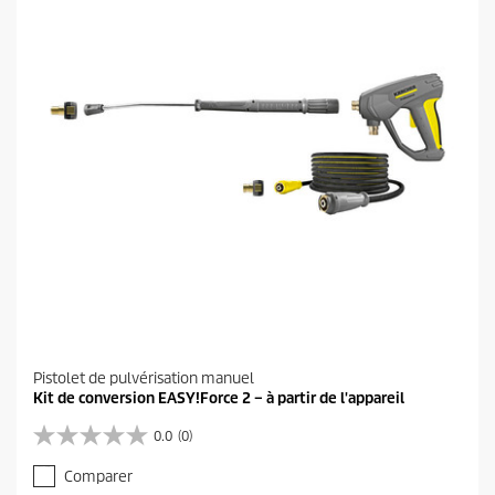
.
i
t
Pistolet de pulvérisation manuel
Kit de conversion EASY!Force 2 – à partir de l'appareil
0.0
(0)
0
.
Comparer
0