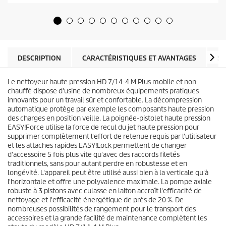
5
l
é
d
t
u
o
p
i
r
l
o
e
d
DESCRIPTION
CARACTÉRISTIQUES ET AVANTAGES
SP
s
u
.
i
Le nettoyeur haute pression HD 7/14-4 M Plus mobile et non
t
chauffé dispose d'usine de nombreux équipements pratiques
innovants pour un travail sûr et confortable. La décompression
automatique protège par exemple les composants haute pression
des charges en position veille. La poignée-pistolet haute pression
EASY!Force
utilise la force de recul du jet haute pression pour
supprimer complètement l'effort de retenue requis par l'utilisateur
et les attaches rapides
EASY!Lock
permettent de changer
d'accessoire 5 fois plus vite qu'avec des raccords filetés
traditionnels, sans pour autant perdre en robustesse et en
longévité. L'appareil peut être utilisé aussi bien à la verticale qu'à
l'horizontale et offre une polyvalence maximale. La pompe axiale
robuste à 3 pistons avec culasse en laiton accroît l'efficacité de
nettoyage et l'efficacité énergétique de près de 20 %. De
nombreuses possibilités de rangement pour le transport des
accessoires et la grande facilité de maintenance complètent les