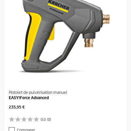
s
.
1
a
v
i
s
Pistolet de pulvérisation manuel
EASY!Force Advanced
P
235,95 €
r
i
0.0
(0)
0
x
.
a
Comparer