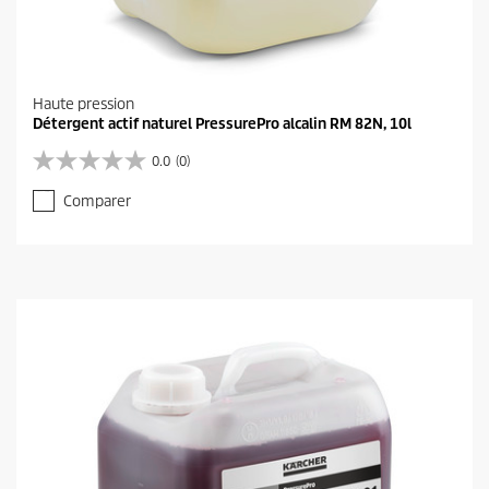
Haute pression
Détergent actif naturel PressurePro alcalin RM 82N, 10l
0.0
(0)
0
.
Comparer
0
s
u
r
5
é
t
o
i
l
e
s
.