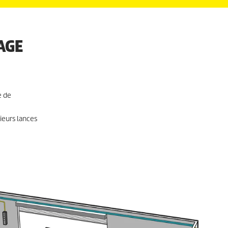
AGE
e de
ieurs lances