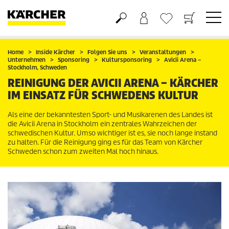
Warenkorb
Wunschliste
Home
Inside Kärcher
Folgen Sie uns
Veranstaltungen
Unternehmen
Sponsoring
Kultursponsoring
Avicii Arena –
Stockholm, Schweden
REINIGUNG DER AVICII ARENA – KÄRCHER
IM EINSATZ FÜR SCHWEDENS KULTUR
Als eine der bekanntesten Sport- und Musikarenen des Landes ist
die Avicii Arena in Stockholm ein zentrales Wahrzeichen der
schwedischen Kultur. Umso wichtiger ist es, sie noch lange instand
zu halten. Für die Reinigung ging es für das Team von Kärcher
Schweden schon zum zweiten Mal hoch hinaus.