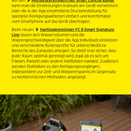
Bei den
Hochdruckreinigern der Smart Control Range
n
kann man die Einstellungen manuell am Gerät vornehmen
0
oder die in der App empfohlene Druckeinstellung für
S
spezielle Reinigungsaktionen einfach und komfortabel
e
k
vom Smartphone auf das Gerät übertragen.
u
Beim neuen
Hartbodenreiniger FC 8 Smart Signature
n
Line
lassen sich Wasservolumen und die
d
e
Walzengeschwindigkeit über die App individuell einstellen
n
und verschiedene Bodenprofile für unterschiedliche
Bereiche des Zuhauses anlegen. So stellt man sicher, dass
jeder Raum optimal gereinigt wird, egal ob es sich um
Fliesen, Parkett oder andere Hartböden handelt. Zusätzlich
werden Statistiken zu den Reinigungsvorgängen,
insbesondere zur Zeit- und Wasserersparnis im Gegensatz
zu herkömmlichen Methoden, angezeigt.