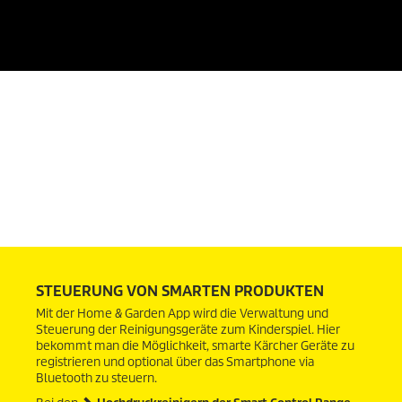
0
S
e
STEUERUNG VON SMARTEN PRODUKTEN
k
u
Mit der Home & Garden App wird die Verwaltung und
n
Steuerung der Reinigungsgeräte zum Kinderspiel. Hier
d
bekommt man die Möglichkeit, smarte Kärcher Geräte zu
e
registrieren und optional über das Smartphone via
n
Bluetooth zu steuern.
v
o