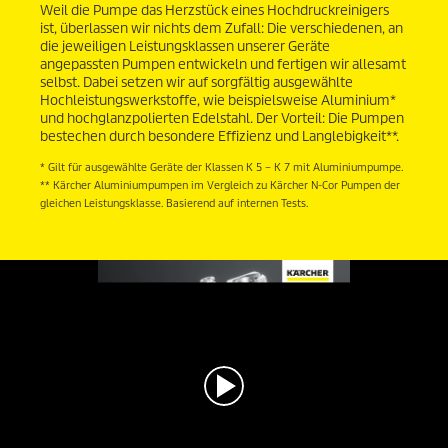
Weil die Pumpe das Herzstück eines Hochdruckreinigers
ist, überlassen wir nichts dem Zufall: Die verschiedenen, an
die jeweiligen Leistungsklassen unserer Geräte
angepassten Pumpen entwickeln und fertigen wir allesamt
selbst. Dabei setzen wir auf sorgfältig ausgewählte
Hochleistungswerkstoffe, wie beispielsweise Aluminium*
und hochglanzpolierten Edelstahl. Der Vorteil: Die Pumpen
bestechen durch besondere Effizienz und Langlebigkeit**.
* Gilt für ausgewählte Geräte der Klassen K 5 – K 7 mit Aluminiumpumpe.
** Kärcher Aluminiumpumpen im Vergleich zu Kärcher N-Cor Pumpen der
gleichen Leistungsklasse. Basierend auf internen Tests.