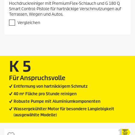
7
Hochdruckreiniger mit PremiumFlex-Schlauch und G 180 Q
v
Smart Control-Pistole für hartnäckige Verschmutzungen auf
o
Terrassen, Wegen und Autos.
n
5
Vergleichen
S
t
e
r
n
e
n
K 5
.
9
B
Für Anspruchsvolle
e
Entfernung von hartnäckigem Schmutz
w
e
40 m² Fläche pro Stunde reinigen
r
Robuste Pumpe mit Aluminiumkomponenten
t
u
Wassergekühlter Motor für besondere Langlebigkeit
n
(ausgewählte Modelle)
g
e
n