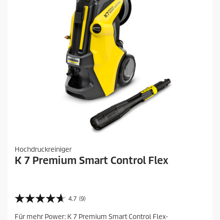
o
u
r
d
k
t
u
t
u
k
n
s
g
t
e
s
n
Hochdruckreiniger
K 7 Premium Smart Control Flex
4.7
(9)
4
.
Für mehr Power: K 7 Premium Smart Control Flex-