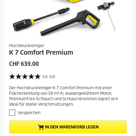
Hochdruckreiniger
K 7 Comfort Premium
A
CHF 639.00
k
t
5.0
(10)
5
u
.
Der Hochdruckreiniger K 7 Comfort Premium mit einer
e
0
Flächenleistung von 50 m²/h, wassergekühltem Motor,
v
l
PremiumFlex-Schlauch und Schlauchtrommel eignet sich
o
l
ideal für starke Verschmutzungen.
n
e
5
Vergleichen
r
S
t
P
IN DEN WARENKORB LEGEN
e
r
r