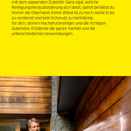
mit dem passenden Zubehör. Ganz egal, welche
Reinigungsherausforderung sich stellt, damit behältst du
immer die Oberhand: Keine Wand ist zu hoch, keine Ecke
zu versteckt und kein Schmutz zu hartnäckig
für dich, deinen Hochdruckreiniger und die richtigen
Zubehöre. Entdecke die ganze Vielfalt und die
unterschiedlichen Anwendungen.