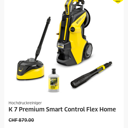
P
r
o
d
u
k
t
s
Hochdruckreiniger
K 7 Premium Smart Control Flex Home
V
CHF 879.00
o