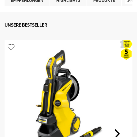
EMPFEHLUNGEN
HIGHLIGHTS
PRODUKTE
PRO
UNSERE BESTSELLER