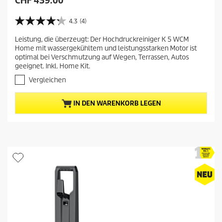
CHF 439.00
k
t
4.3
(4)
4
u
.
Leistung, die überzeugt: Der Hochdruckreiniger K 5 WCM
e
3
Home mit wassergekühltem und leistungsstarken Motor ist
v
l
optimal bei Verschmutzung auf Wegen, Terrassen, Autos
o
l
geeignet. Inkl. Home Kit.
n
e
5
Vergleichen
r
S
t
P
IN DEN WARENKORB LEGEN
e
r
r
e
n
i
e
s
n
.
d
4
e
B
s
e
P
w
e
r
r
o
t
d
u