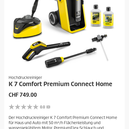
Hochdruckreiniger
K 7 Comfort Premium Connect Home
A
CHF 749.00
k
t
0.0
(0)
0
u
.
Der Hochdruckreiniger K 7 Comfort Premium Connect Home
e
0
für Haus und Auto mit 50 m²/h Flächenleistung und
v
l
wassergekühltem Motor, PremiumFlex-Schlauch und