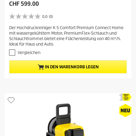
A
CHF 599.00
k
t
0.0
(0)
0
u
.
Der Hochdruckreiniger K 5 Comfort Premium Connect Home
e
0
mit wassergekühltem Motor, PremiumFlex-Schlauch und
v
l
Schlauchtrommel bietet eine Flächenleistung von 40 m²/h.
o
l
Ideal für Haus und Auto.
n
e
5
Vergleichen
r
S
t
P
IN DEN WARENKORB LEGEN
e
r
r
e
n
i
e
s
n
.
d
e
s
P
r
o