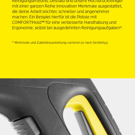
Reinigungserlebnis. Deshalb sind unsere Hochdruckreiniger
mit einer ganzen Reihe innovativer Merkmale ausgestattet,
die deine Arbeit leichter, schneller und angenehmer
machen. Ein Beispiel hierfür ist die Pistole mit
COMFORT!Hold™ für eine verbesserte Handhabung und
Ergonomie, selbst bei ausgedehnten Reinigungsaufgaben*.
* Merkmale und Zubehörausstattung variieren je nach Gerätetyp.