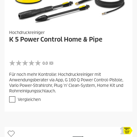
Hochdruckreiniger
K 5 Power Control Home & Pipe
0.0
(0)
0
.
Für noch mehr Kontrolle: Hochdruckreiniger mit
0
Anwendungsberater via App, G 160 Q Power Control-Pistole,
v
Vario Power-Strahlrohr, Plug ’n’ Clean-System, Home Kit und
o
Rohrreinigungsschlauch.
n
5
Vergleichen
S
t
e
r
n
e