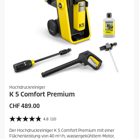
d
u
k
t
s
Hochdruckreiniger
K 5 Comfort Premium
A
CHF 489.00
k
t
4.8
(10)
4
u
.
Der Hochdruckreiniger K 5 Comfort Premium mit einer
e
8
Flächenleistung von 40 m²/h, wassergekühltem Motor,
v