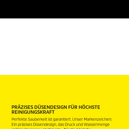
0
S
e
k
u
n
d
PRÄZISES DÜSENDESIGN FÜR HÖCHSTE
e
REINIGUNGSKRAFT
n
v
Perfekte Sauberkeit ist garantiert. Unser Markenzeichen:
o
Ein präzises Düsendesign, das Druck und Wassermenge
n