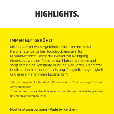
e
e
s
n
s
P
.
P
HIGHLIGHTS.
r
1
r
o
1
o
d
B
d
u
e
u
k
w
k
t
e
t
s
IMMER GUT GEKÜHLT
r
s
t
Mit innovativer wassergekühlter Motortechnik setzt
u
Kärcher Standards bei Hochdruckreinigern für
n
Privatanwender*. Bevor das Wasser zur Reinigung
g
eingesetzt wird, umfliesst es das Motorengehäuse und
e
sorgt so für eine konstante Kühlung. Der Vorteil: Der Motor
n
besticht durch besondere Leistungsfähigkeit, Langlebigkeit
und eine angenehmere Lautstärke**.
* Gilt für ausgewählte Geräte der Klassen K 4 – K 7 mit wassergekühltem
Asynchronmotor.
** Im Vergleich zu Kärcher Universalmotoren der gleichen Leistungsklasse.
Basierend auf internen Tests.
Hochleistungspumpen «Made by Kärcher»