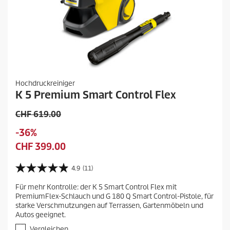
Hochdruckreiniger
K 5 Premium Smart Control Flex
V
CHF 619.00
o
S
-36%
r
p
A
CHF 399.00
h
e
k
e
i
t
4.9
(11)
r
4
c
u
i
.
h
Für mehr Kontrolle: der K 5 Smart Control Flex mit
e
9
g
PremiumFlex-Schlauch und G 180 Q Smart Control-Pistole, für
e
v
l
e
starke Verschmutzungen auf Terrassen, Gartenmöbeln und
o
r
l
r
Autos geeignet.
n
n
e
P
5
Vergleichen