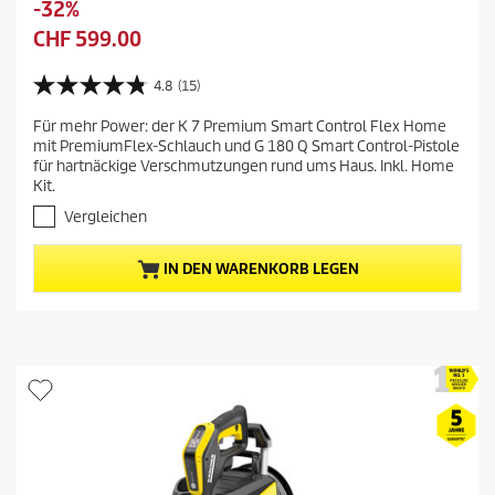
S
-32%
r
p
A
CHF 599.00
h
e
k
e
i
t
4.8
(15)
r
4
c
u
i
.
h
Für mehr Power: der K 7 Premium Smart Control Flex Home
e
8
g
mit PremiumFlex-Schlauch und G 180 Q Smart Control-Pistole
e
v
l
e
für hartnäckige Verschmutzungen rund ums Haus. Inkl. Home
o
r
l
r
Kit.
n
n
e
P
5
Vergleichen
r
S
r
t
P
e
IN DEN WARENKORB LEGEN
e
r
i
r
e
s
n
i
d
e
s
n
e
.
d
s
1
e
P
5
s
r
B
P
e
o
w
r
d
e