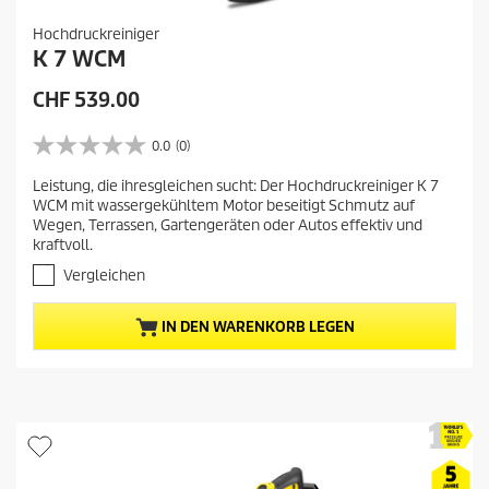
Hochdruckreiniger
K 7 WCM
A
CHF 539.00
k
t
0.0
(0)
0
u
.
Leistung, die ihresgleichen sucht: Der Hochdruckreiniger K 7
e
0
WCM mit wassergekühltem Motor beseitigt Schmutz auf
v
l
Wegen, Terrassen, Gartengeräten oder Autos effektiv und
o
l
kraftvoll.
n
e
5
Vergleichen
r
S
t
P
IN DEN WARENKORB LEGEN
e
r
r
e
n
i
e
s
n
.
d
e
s