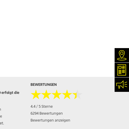
Hän
New
Kon
BEWERTUNGEN
★★★★★
★★★★★
 erfolgt die
4.4 / 5 Sterne
n
6294 Bewertungen
ie
Bewertungen anzeigen
et.