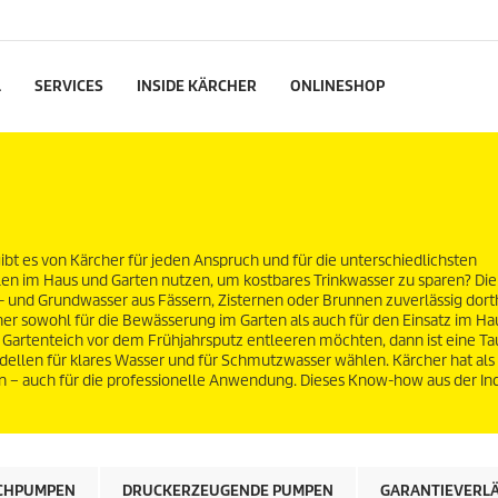
L
SERVICES
INSIDE KÄRCHER
ONLINESHOP
 es von Kärcher für jeden Anspruch und für die unterschiedlichsten
en im Haus und Garten nutzen, um kostbares Trinkwasser zu sparen? Die
nd Grundwasser aus Fässern, Zisternen oder Brunnen zuverlässig dorth
r sowohl für die Bewässerung im Garten als auch für den Einsatz im Ha
 Gartenteich vor dem Frühjahrsputz entleeren möchten, dann ist eine 
dellen für klares Wasser und für Schmutzwasser wählen. Kärcher hat als 
 – auch für die professionelle Anwendung. Dieses Know-how aus der Ind
CHPUMPEN
DRUCKERZEUGENDE PUMPEN
GARANTIEVERL