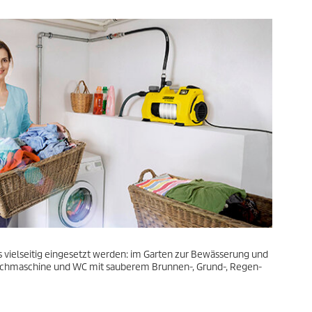
e
t
s
r
s
t
u
n
g
e
n
vielseitig eingesetzt werden: im Garten zur Bewässerung und
chmaschine und WC mit sauberem Brunnen-, Grund-, Regen-