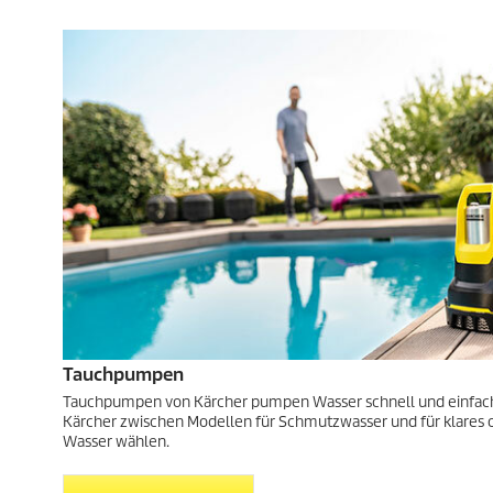
e
w
s
r
e
t
r
u
t
n
u
g
n
e
g
n
e
n
Tauchpumpen
Tauchpumpen von Kärcher pumpen Wasser schnell und einfach 
Kärcher zwischen Modellen für Schmutzwasser und für klares o
Wasser wählen.