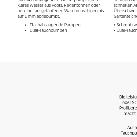
klares Wasser aus Pools, Regentonnen oder
schnellen 
bei einer ausgelaufenen Waschmaschinen bis
Überschwem
auf 1 mm abgepumpt.
Gartenteich
Flachabsaugende Pumpen
• Schmutz
Dual-Tauchpumpen
• Dual-Tau
Die leist
oder S
Profiber
macht 
Auch
Tauchpu