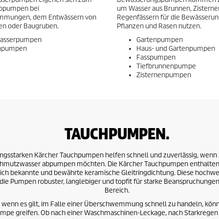
Abpumpen bei
um Wasser aus Brunnen, Zisterne
mungen, dem Entwässern von
Regenfässern für die Bewässerun
en oder Baugruben.
Pflanzen und Rasen nutzen.
wasserpumpen
Gartenpumpen
chpumpen
Haus- und Gartenpumpen
Fasspumpen
Tiefbrunnenpumpe
Zisternenpumpen
TAUCHPUMPEN.
ungsstarken Kärcher Tauchpumpen helfen schnell und zuverlässig, wenn 
chmutzwasser abpumpen möchten. Die Kärcher Tauchpumpen enthalten
eich bekannte und bewährte keramische Gleitringdichtung. Diese hochwe
die Pumpen robuster, langlebiger und topfit für starke Beanspruchungen
Bereich.
 wenn es gilt, im Falle einer Überschwemmung schnell zu handeln, könn
mpe greifen. Ob nach einer Waschmaschinen-Leckage, nach Starkregen 