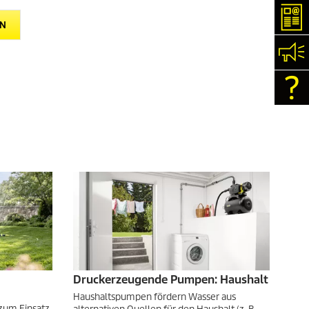
New
EN
Kon
Con
Druckerzeugende Pumpen: Haushalt
Haushaltspumpen fördern Wasser aus
um Einsatz,