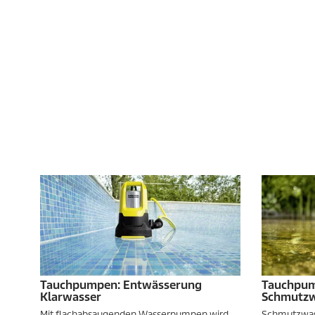
Tauchpumpen: Entwässerung
Tauchpum
Klarwasser
Schmutzw
Mit flachabsaugenden Wasserpumpen wird
Schmutzwas