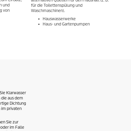
alternativen Quellen für den Haushalt (z. B.
n und
für die Toilettenspülung und
g von
Waschmaschinen).
Hauswasserwerke
Haus- und Gartenpumpen
Sie Klarwasser
 die aus dem
rtige Dichtung
 im privaten
en Sie zur
oder im Falle