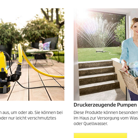
e
r
t
u
n
g
e
n
Druckerzeugende Pumpen
aus, um oder ab. Sie können bei
Diese Produkte können besonders 
der nur leicht verschmutztes
im Haus zur Versorgung vom Was
oder Quellwasser.