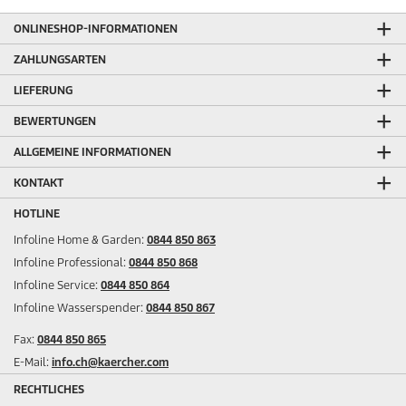
k
n
s
g
t
ONLINESHOP-INFORMATIONEN
e
s
n
ZAHLUNGSARTEN
LIEFERUNG
BEWERTUNGEN
ALLGEMEINE INFORMATIONEN
KONTAKT
HOTLINE
Infoline Home & Garden:
0844 850 863
Infoline Professional:
0844 850 868
Infoline Service:
0844 850 864
Infoline Wasserspender:
0844 850 867
Fax:
0844 850 865
E-Mail:
info.ch@kaercher.com
RECHTLICHES