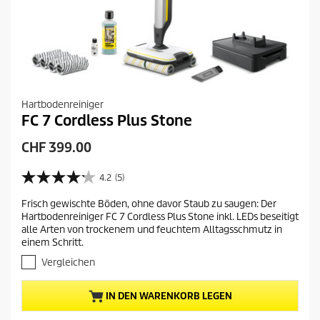
Hartbodenreiniger
FC 7 Cordless Plus Stone
A
CHF 399.00
k
t
4.2
(5)
4
u
.
Frisch gewischte Böden, ohne davor Staub zu saugen: Der
e
2
Hartbodenreiniger FC 7 Cordless Plus Stone inkl. LEDs beseitigt
v
l
alle Arten von trockenem und feuchtem Alltagsschmutz in
o
l
einem Schritt.
n
e
5
Vergleichen
r
S
t
P
IN DEN WARENKORB LEGEN
e
r
r
e