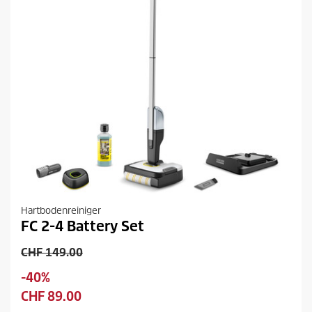
d
k
t
u
t
u
k
n
s
g
t
e
s
n
Hartbodenreiniger
FC 2-4 Battery Set
V
CHF 149.00
o
S
-40%
r
p
A
CHF 89.00
h
e
k