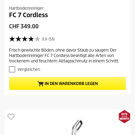
Hartbodenreiniger
FC 7 Cordless
A
CHF 349.00
k
t
3.9
(53)
3
u
.
Frisch gewischte Böden, ohne davor Staub zu saugen: Der
e
9
Hartbodenreiniger FC 7 Cordless beseitigt alle Arten von
v
l
trockenem und feuchtem Alltagsschmutz in einem Schritt.
o
l
n
Vergleichen
e
5
r
S
IN DEN WARENKORB LEGEN
t
P
e
r
r
e
n
i
e
s
n
.
d
5
e
3
s
B