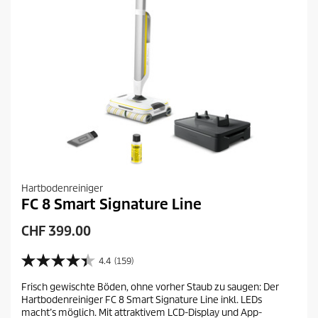
Hartbodenreiniger
FC 8 Smart Signature Line
A
CHF 399.00
k
t
4.4
(159)
4
u
.
Frisch gewischte Böden, ohne vorher Staub zu saugen: Der
e
4
Hartbodenreiniger FC 8 Smart Signature Line inkl. LEDs
v
l
macht’s möglich. Mit attraktivem LCD-Display und App-
o