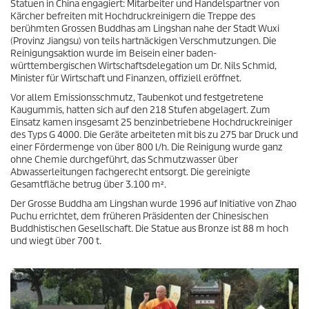
Statuen in China engagiert: Mitarbeiter und Handelspartner von
Kärcher befreiten mit Hochdruckreinigern die Treppe des
berühmten Grossen Buddhas am Lingshan nahe der Stadt Wuxi
(Provinz Jiangsu) von teils hartnäckigen Verschmutzungen. Die
Reinigungsaktion wurde im Beisein einer baden-
württembergischen Wirtschaftsdelegation um Dr. Nils Schmid,
Minister für Wirtschaft und Finanzen, offiziell eröffnet.
Vor allem Emissionsschmutz, Taubenkot und festgetretene
Kaugummis, hatten sich auf den 218 Stufen abgelagert. Zum
Einsatz kamen insgesamt 25 benzinbetriebene Hochdruckreiniger
des Typs G 4000. Die Geräte arbeiteten mit bis zu 275 bar Druck und
einer Fördermenge von über 800 l/h. Die Reinigung wurde ganz
ohne Chemie durchgeführt, das Schmutzwasser über
Abwasserleitungen fachgerecht entsorgt. Die gereinigte
Gesamtfläche betrug über 3.100 m².
Der Grosse Buddha am Lingshan wurde 1996 auf Initiative von Zhao
Puchu errichtet, dem früheren Präsidenten der Chinesischen
Buddhistischen Gesellschaft. Die Statue aus Bronze ist 88 m hoch
und wiegt über 700 t.