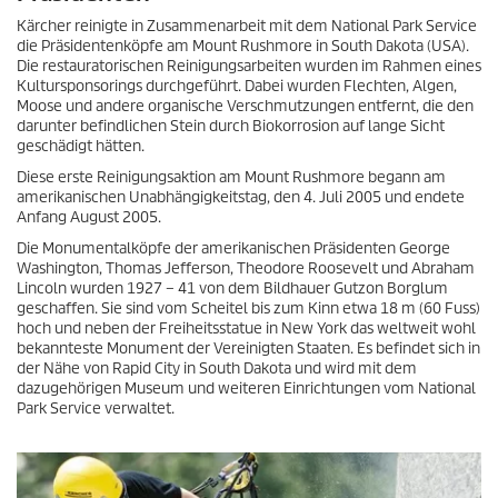
Kärcher reinigte in Zusammenarbeit mit dem National Park Service
die Präsidentenköpfe am Mount Rushmore in South Dakota (USA).
Die restauratorischen Reinigungsarbeiten wurden im Rahmen eines
Kultursponsorings durchgeführt. Dabei wurden Flechten, Algen,
Moose und andere organische Verschmutzungen entfernt, die den
darunter befindlichen Stein durch Biokorrosion auf lange Sicht
geschädigt hätten.
Diese erste Reinigungsaktion am Mount Rushmore begann am
amerikanischen Unabhängigkeitstag, den 4. Juli 2005 und endete
Anfang August 2005.
Die Monumentalköpfe der amerikanischen Präsidenten George
Washington, Thomas Jefferson, Theodore Roosevelt und Abraham
Lincoln wurden 1927 – 41 von dem Bildhauer Gutzon Borglum
geschaffen. Sie sind vom Scheitel bis zum Kinn etwa 18 m (60 Fuss)
hoch und neben der Freiheitsstatue in New York das weltweit wohl
bekannteste Monument der Vereinigten Staaten. Es befindet sich in
der Nähe von Rapid City in South Dakota und wird mit dem
dazugehörigen Museum und weiteren Einrichtungen vom National
Park Service verwaltet.