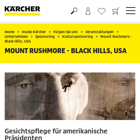
Warenkorb
Wunschliste
Home
Inside Kärcher
Folgen Sie uns
Veranstaltungen
Unternehmen
Sponsoring
Kultursponsoring
Mount Rushmore -
Black Hills, USA
MOUNT RUSHMORE - BLACK HILLS, USA
Gesichtspflege für amerikanische
Präsidenten