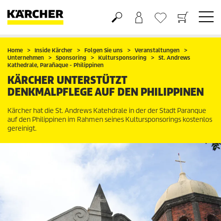
Warenkorb
Wunschliste
Home
Inside Kärcher
Folgen Sie uns
Veranstaltungen
Unternehmen
Sponsoring
Kultursponsoring
St. Andrews
Kathedrale, Parañaque - Philippinen
KÄRCHER UNTERSTÜTZT
DENKMALPFLEGE AUF DEN PHILIPPINEN
Kärcher hat die St. Andrews Katehdrale in der der Stadt Paranque
auf den Philippinen im Rahmen seines Kultursponsorings kostenlos
gereinigt.