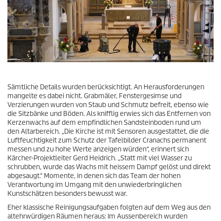
Sämtliche Details wurden berücksichtigt. An Herausforderungen
mangelte es dabei nicht. Grabmäler, Fenstergesimse und
Verzierungen wurden von Staub und Schmutz befreit, ebenso wie
die Sitzbänke und Böden. Als knifflig erwies sich das Entfernen von
Kerzenwachs auf dem empfindlichen Sandsteinboden rund um
den Altarbereich. „Die Kirche ist mit Sensoren ausgestattet, die die
Luftfeuchtigkeit zum Schutz der Tafelbilder Cranachs permanent
messen und zu hohe Werte anzeigen würden“, erinnert sich
Kärcher-Projektleiter Gerd Heidrich. „Statt mit viel Wasser zu
schrubben, wurde das Wachs mit heissem Dampf gelöst und direkt
abgesaugt.“ Momente, in denen sich das Team der hohen
Verantwortung im Umgang mit den unwiederbringlichen
Kunstschätzen besonders bewusst war.
Eher klassische Reinigungsaufgaben folgten auf dem Weg aus den
altehrwürdigen Räumen heraus: Im Aussenbereich wurden