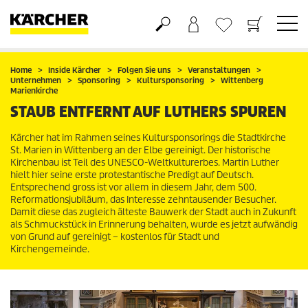
Warenkorb
Wunschliste
Home
Inside Kärcher
Folgen Sie uns
Veranstaltungen
Unternehmen
Sponsoring
Kultursponsoring
Wittenberg
Marienkirche
STAUB ENTFERNT AUF LUTHERS SPUREN
Kärcher hat im Rahmen seines Kultursponsorings die Stadtkirche
St. Marien in Wittenberg an der Elbe gereinigt. Der historische
Kirchenbau ist Teil des UNESCO-Weltkulturerbes. Martin Luther
hielt hier seine erste protestantische Predigt auf Deutsch.
Entsprechend gross ist vor allem in diesem Jahr, dem 500.
Reformationsjubiläum, das Interesse zehntausender Besucher.
Damit diese das zugleich älteste Bauwerk der Stadt auch in Zukunft
als Schmuckstück in Erinnerung behalten, wurde es jetzt aufwändig
von Grund auf gereinigt – kostenlos für Stadt und
Kirchengemeinde.