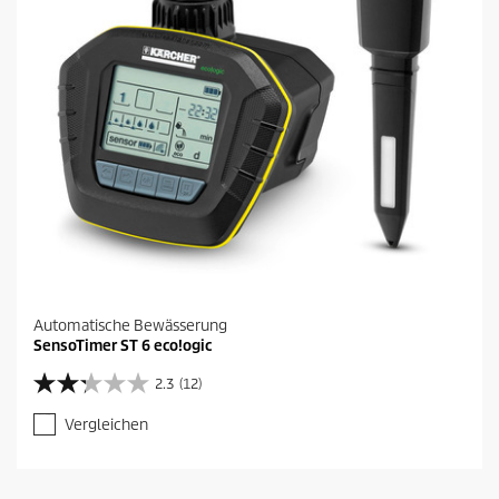
Automatische Bewässerung
SensoTimer ST 6 eco!ogic
2.3
(12)
2
.
Vergleichen
3
v
o
n