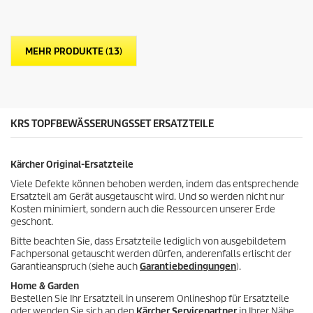
n
5
S
t
MEHR PRODUKTE (13)
e
r
n
e
n
.
KRS TOPFBEWÄSSERUNGSSET ERSATZTEILE
1
7
B
Kärcher Original-Ersatzteile
e
w
Viele Defekte können behoben werden, indem das entsprechende
e
Ersatzteil am Gerät ausgetauscht wird. Und so werden nicht nur
r
Kosten minimiert, sondern auch die Ressourcen unserer Erde
t
geschont.
u
n
Bitte beachten Sie, dass Ersatzteile lediglich von ausgebildetem
g
Fachpersonal getauscht werden dürfen, anderenfalls erlischt der
e
Garantieanspruch (siehe auch
Garantiebedingungen
).
n
Home & Garden
Bestellen Sie Ihr Ersatzteil in unserem Onlineshop für Ersatzteile
oder wenden Sie sich an den
Kärcher Servicepartner
in Ihrer Nähe.