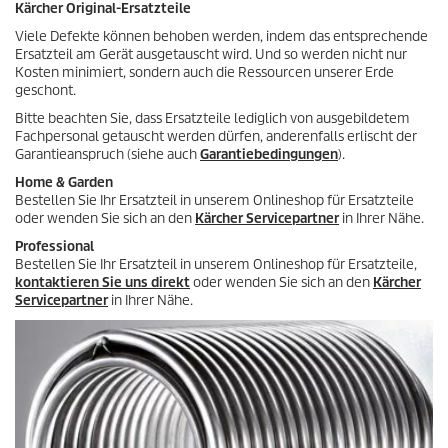
r
t
Kärcher Original-Ersatzteile
t
s
u
Viele Defekte können behoben werden, indem das entsprechende
n
Ersatzteil am Gerät ausgetauscht wird. Und so werden nicht nur
g
Kosten minimiert, sondern auch die Ressourcen unserer Erde
e
geschont.
n
Bitte beachten Sie, dass Ersatzteile lediglich von ausgebildetem
Fachpersonal getauscht werden dürfen, anderenfalls erlischt der
Garantieanspruch (siehe auch
Garantiebedingungen
).
Home & Garden
Bestellen Sie Ihr Ersatzteil in unserem Onlineshop für Ersatzteile
oder wenden Sie sich an den
Kärcher Servicepartner
in Ihrer Nähe.
Professional
Bestellen Sie Ihr Ersatzteil in unserem Onlineshop für Ersatzteile,
kontaktieren Sie uns direkt
oder wenden Sie sich an den
Kärcher
Servicepartner
in Ihrer Nähe.