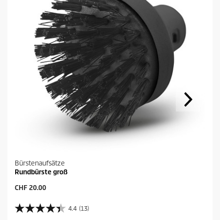
Bürstenaufsätze
Rundbürste groß
A
CHF 20.00
k
t
4.4
(13)
4
u