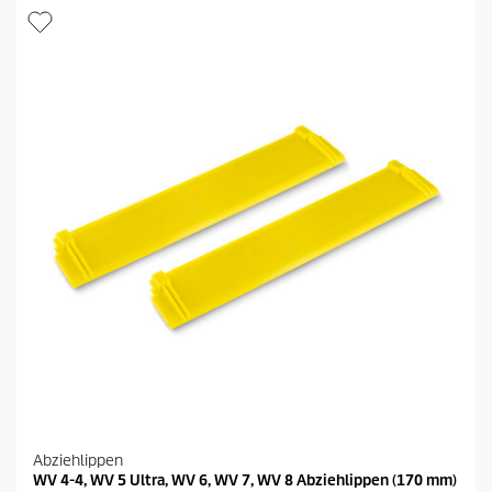
r
s
n
d
e
e
n
s
.
P
8
r
B
o
e
d
w
u
e
k
r
t
t
s
u
n
g
e
n
Abziehlippen
WV 4-4, WV 5 Ultra, WV 6, WV 7, WV 8 Abziehlippen (170 mm)