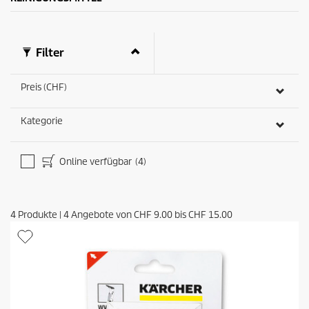
e
k
r
t
t
s
u
Filter
n
g
e
Preis (CHF)
n
Kategorie
Online verfügbar
(4)
4
Produkte
|
4
Angebote von
CHF 9.00
bis
CHF 15.00