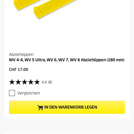
Abziehlippen
WV 4-4, WV 5 Ultra, WV 6, WV 7, WV 8 Abziehlippen (280 mm)
A
CHF 17.00
k
t
4.9
(8)
4
u
.
e
Vergleichen
9
l
v
l
o
e
IN DEN WARENKORB LEGEN
n
r
5
P
S
r
t
e
e
i