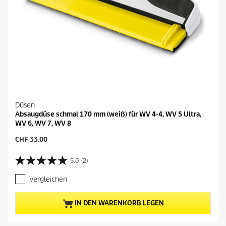
t
s
u
n
g
e
n
Düsen
Absaugdüse schmal 170 mm (weiß) für WV 4-4, WV 5 Ultra,
WV 6, WV 7, WV 8
A
CHF 33.00
k
t
5.0
(2)
5
u
.
e
Vergleichen
0
l
v
l
o
e
IN DEN WARENKORB LEGEN
n
r
5
P