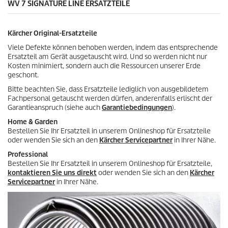
WV 7 SIGNATURE LINE ERSATZTEILE
.
P
2
r
1
o
Kärcher Original-Ersatzteile
B
d
e
u
Viele Defekte können behoben werden, indem das entsprechende
w
k
Ersatzteil am Gerät ausgetauscht wird. Und so werden nicht nur
e
t
Kosten minimiert, sondern auch die Ressourcen unserer Erde
r
s
geschont.
t
u
Bitte beachten Sie, dass Ersatzteile lediglich von ausgebildetem
n
Fachpersonal getauscht werden dürfen, anderenfalls erlischt der
g
Garantieanspruch (siehe auch
Garantiebedingungen
).
e
Home & Garden
n
Bestellen Sie Ihr Ersatzteil in unserem Onlineshop für Ersatzteile
oder wenden Sie sich an den
Kärcher Servicepartner
in Ihrer Nähe.
Professional
Bestellen Sie Ihr Ersatzteil in unserem Onlineshop für Ersatzteile,
kontaktieren Sie uns direkt
oder wenden Sie sich an den
Kärcher
Servicepartner
in Ihrer Nähe.