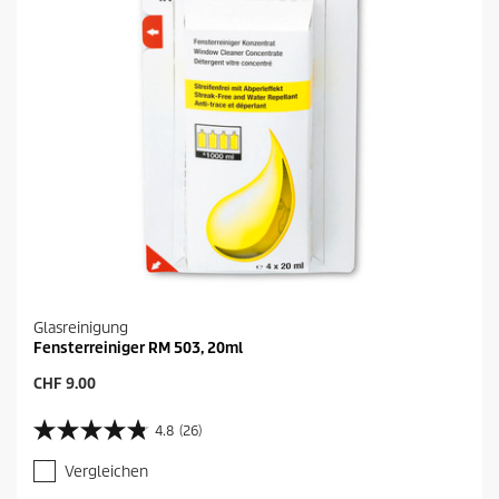
Glasreinigung
Fensterreiniger RM 503, 20ml
A
CHF 9.00
k
t
4.8
(26)
4
u
.
e
Vergleichen
8
l