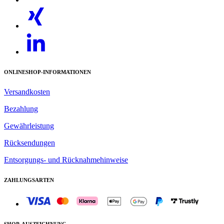
ONLINESHOP-INFORMATIONEN
Versandkosten
Bezahlung
Gewährleistung
Rücksendungen
Größter Kehrgutbehälter seiner Klasse
Entsorgungs- und Rücknahmehinweise
Strömungsoptimierter Edelstahl-Kehrgutbehälter mit über 2
ZAHLUNGSARTEN
m³ Volumen. Ermöglicht lange Arbeitseinsätze.
Serienmäßiges Wasserrecyclingsystem mit separatem
Wassertank