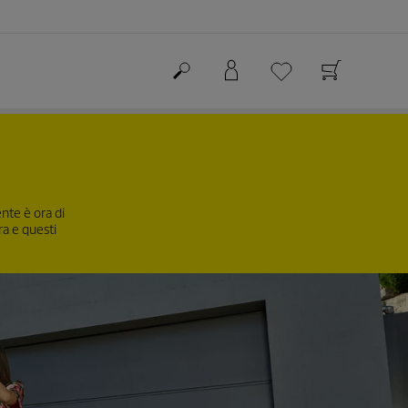
ente è ora di
ra e questi