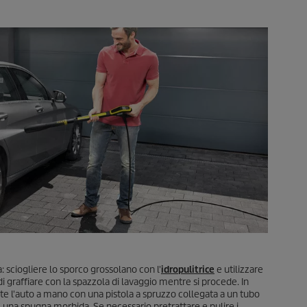
: sciogliere lo sporco grossolano con l'
idropulitrice
e utilizzare
 di graffiare con la spazzola di lavaggio mentre si procede. In
te l'auto a mano con una pistola a spruzzo collegata a un tubo
 una spugna morbida. Se necessario pretrattare e pulire i