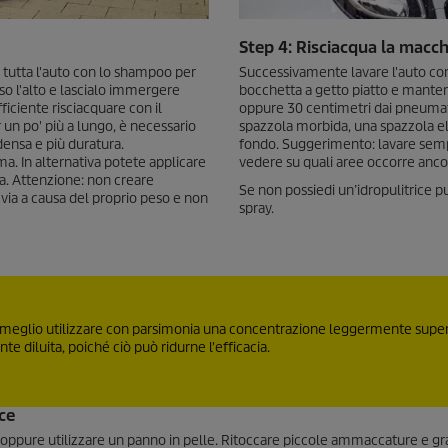
Step 4: Risciacqua la macc
ci tutta l'auto con lo shampoo per
Successivamente lavare l'auto con 
rso l'alto e lascialo immergere
bocchetta a getto piatto e mantene
iciente risciacquare con il
oppure 30 centimetri dai pneumatici
 un po' più a lungo, è necessario
spazzola morbida, una spazzola ele
ensa e più duratura.
fondo. Suggerimento: lavare sempre
a. In alternativa potete applicare
vedere su quali aree occorre anco
a. Attenzione: non creare
Se non possiedi un’idropulitrice pu
via a causa del proprio peso e non
spray.
 è meglio utilizzare con parsimonia una concentrazione leggermente super
 diluita, poiché ciò può ridurne l'efficacia.
ice
e oppure utilizzare un panno in pelle. Ritoccare piccole ammaccature e gra