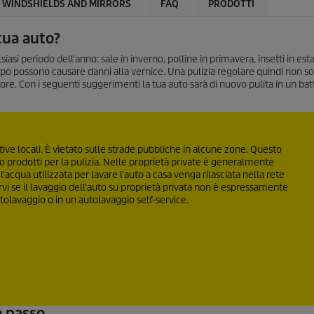
WINDSHIELDS AND MIRRORS
FAQ
PRODOTTI
tua auto?
iasi periodo dell'anno: sale in inverno, polline in primavera, insetti in est
mpo possono causare danni alla vernice. Una pulizia regolare quindi non s
re. Con i seguenti suggerimenti la tua auto sarà di nuovo pulita in un bat
tive locali. È vietato sulle strade pubbliche in alcune zone. Questo
prodotti per la pulizia. Nelle proprietà private è generalmente
l'acqua utilizzata per lavare l'auto a casa venga rilasciata nella rete
rvi se il lavaggio dell'auto su proprietà privata non è espressamente
utolavaggio o in un autolavaggio self-service.
o passo