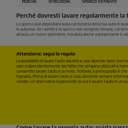
PERCHÈ
ISTRUZIONI
SPORCO OSTINATO
Perché dovresti lavare regolarmente la 
Lo sporco può depositarsi sulla carrozzeria della tua auto in quals
in autunno. Se i detriti e lo sporco non vengono rimossi, col te
all'auto un nuovo splendore, ma aiuta anche a preservarne il valo
Attenzione: segui le regole
La possibilità di lavare l'auto davanti a casa dipende dalle norma
vale indipendentemente dal fatto che vengano utilizzati o meno 
consentito lavare l'auto e la moto. Tuttavia, il prerequisito è che 
fognaria. Prima di lavare l'auto a casa, dovreste sempre informa
vietato. Un'alternativa legalmente sicura è lavare l'auto in un a
Come lavare la propria auto: guida pass