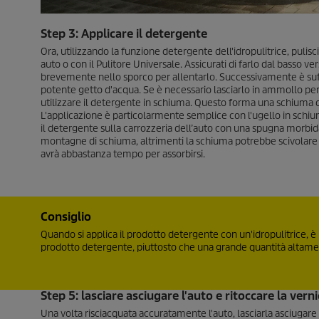
Step 3: Applicare il detergente
Ora, utilizzando la funzione detergente dell'idropulitrice, pulis
auto o con il Pulitore Universale. Assicurati di farlo dal basso ve
brevemente nello sporco per allentarlo. Successivamente è suff
potente getto d'acqua. Se è necessario lasciarlo in ammollo per
utilizzare il detergente in schiuma. Questo forma una schiuma d
L'applicazione è particolarmente semplice con l'ugello in schium
il detergente sulla carrozzeria dell’auto con una spugna morbid
montagne di schiuma, altrimenti la schiuma potrebbe scivolare 
avrà abbastanza tempo per assorbirsi.
Consiglio
Quando si applica il prodotto detergente con un'idropulitrice,
prodotto detergente, piuttosto che una grande quantità altamente
Step 5: lasciare asciugare l'auto e ritoccare la vern
Una volta risciacquata accuratamente l'auto, lasciarla asciugar