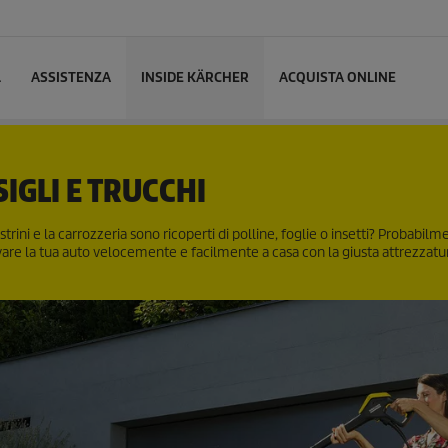
L
ASSISTENZA
INSIDE KÄRCHER
ACQUISTA ONLINE
IGLI E TRUCCHI
strini e la carrozzeria sono ricoperti di polline, foglie o insetti? Probabilm
vare la tua auto velocemente e facilmente a casa con la giusta attrezzatu