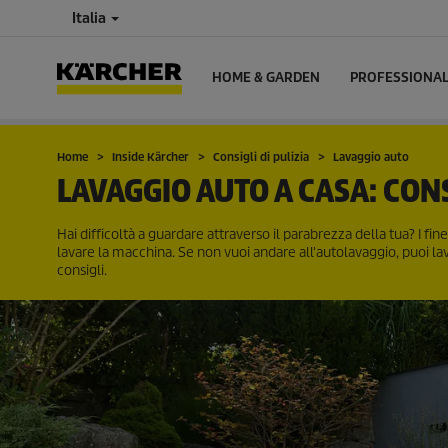
Italia
HOME & GARDEN
PROFESSIONA
Home
Inside Kärcher
Consigli di pulizia
Lavaggio auto
LAVAGGIO AUTO A CASA: CONS
Hai difficoltà a guardare attraverso il parabrezza della tua? I fine
lavare la macchina. Se non vuoi andare all'autolavaggio, puoi la
consigli.