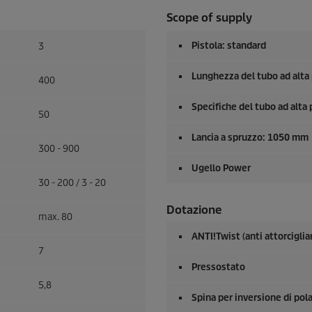
Scope of supply
Pistola: standard
3
Lunghezza del tubo ad alta
400
Specifiche del tubo ad alta
50
Lancia a spruzzo: 1050 mm
300 - 900
Ugello Power
30 - 200 / 3 - 20
Dotazione
max. 80
ANTI!Twist (anti attorcigli
7
Pressostato
5,8
Spina per inversione di polar