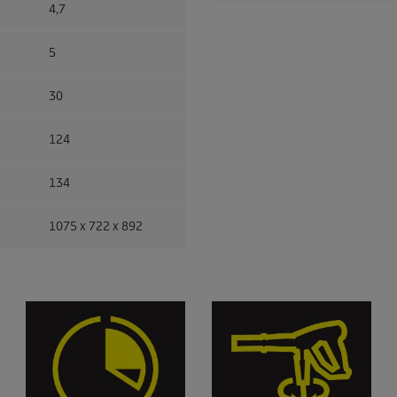
4,7
5
30
124
134
1075 x 722 x 892