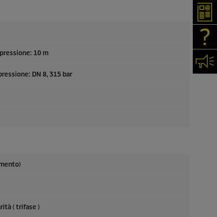
New
FAQ
 pressione: 10 m
Cont
 pressione: DN 8, 315 bar
amento)
ità ( trifase )