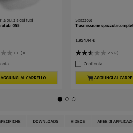
 la pulizia dei tubi
Spazzole
uratubi 055
Trasmissione spazzola comple
C
1.954,44 €
u
r
0.0
(0)
2.5
(2)
2
r
.
e
ronta
Confronta
5
n
s
t
u
p
AGGIUNGI AL CARRELLO
AGGIUNGI AL CARRE
5
r
s
o
t
d
e
u
l
c
l
t
e
p
.
r
SPECIFICHE
DOWNLOADS
VIDEOS
AREE DI APPLICAZ
2
i
r
c