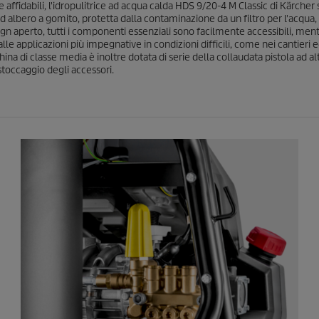
e
ffidabili, l'idropulitrice ad acqua calda HDS 9/20-4 M Classic di Kärcher s
e
c
ad albero a gomito, protetta dalla contaminazione da un filtro per l'acqua, 
e
gn aperto, tutti i componenti essenziali sono facilmente accessibili, men
n
e applicazioni più impegnative in condizioni difficili, come nei cantieri edi
s
china di classe media è inoltre dotata di serie della collaudata pistola ad al
i
 stoccaggio degli accessori.
o
n
i