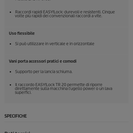
Raccordi rapidi
EASY!Lock
: durevoli e resistenti. Cinque
volte più rapidi dei convenzionali raccordi a vite.
Uso flessibile
Si può utilizzare in verticale e in orizzontale
Vani porta accessori pratici e comodi
Supporto per la lancia schiuma.
Il raccordo
EASY!Lock
TR 20 permette di riporre
direttamente sulla macchina l'ugello power o un lava
superfici.
SPECIFICHE