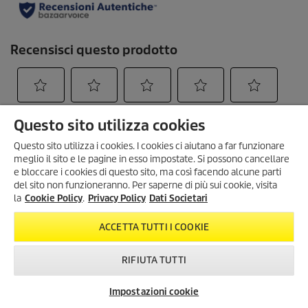
o
n
e
Questo sito utilizza cookies
Questo sito utilizza i cookies. I cookies ci aiutano a far funzionare
meglio il sito e le pagine in esso impostate. Si possono cancellare
e bloccare i cookies di questo sito, ma così facendo alcune parti
del sito non funzioneranno. Per saperne di più sui cookie, visita
Created with AI (artificial intelligence)
la
Cookie Policy
.
Privacy Policy
Dati Societari
ACCETTA TUTTI I COOKIE
INFORMAZIONI UTILI
RIFIUTA TUTTI
METODI DI PAGAMENTO
SPEDIZIONI
Impostazioni cookie
Newsletter
FAQ
Contatti