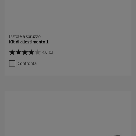
Pistole a spruzzo
Kit di allestimento 1
4.0
(1)
4
.
Confronta
0
s
u
5
s
t
e
l
l
e
.
1
r