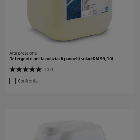
Alta pressione
Detergente per la pulizia di pannelli solari RM 99, 10l
5.0
(1)
5
.
Confronta
0
s
u
5
s
t
e
l
l
e
.