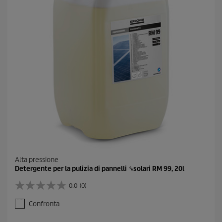
1
r
e
c
e
n
s
i
o
n
e
Alta pressione
Detergente per la pulizia di pannelli ␍solari RM 99, 20l
0.0
(0)
0
.
Confronta
0
s