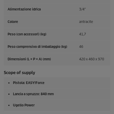
Alimentazione idrica
3/4″
Colore
antracite
Peso (con accessori) (kg)
41,7
Peso comprensivo di imballaggio (kg)
46
Dimensioni (L × P × A) (mm)
420 x 460 x 970
Scope of supply
Pistola:
EASY!Force
Lancia a spruzzo: 840 mm
Ugello Power