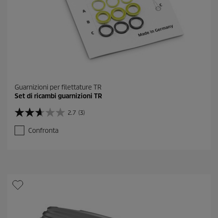
Guarnizioni per filettature TR
Set di ricambi guarnizioni TR
2.7
(3)
2
.
Confronta
7
s
u
5
s
t
e
l
l
e