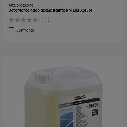
Alta pressione
Detergente acido decalcificante RM 101 ASF, 5l
0.0
(0)
0
.
Confronta
0
s
u
5
s
t
e
l
l
e
.