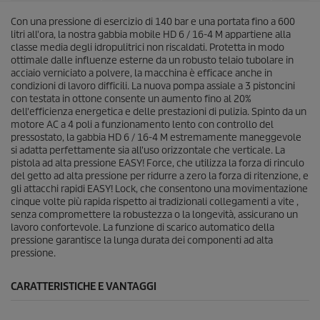
r
c
e
Con una pressione di esercizio di 140 bar e una portata fino a 600
e
c
litri all'ora, la nostra gabbia mobile HD 6 / 16-4 M appartiene alla
e
classe media degli idropulitrici non riscaldati. Protetta in modo
n
ottimale dalle influenze esterne da un robusto telaio tubolare in
s
acciaio verniciato a polvere, la macchina è efficace anche in
i
condizioni di lavoro difficili. La nuova pompa assiale a 3 pistoncini
o
con testata in ottone consente un aumento fino al 20%
n
dell'efficienza energetica e delle prestazioni di pulizia. Spinto da un
i
motore AC a 4 poli a funzionamento lento con controllo del
pressostato, la gabbia HD 6 / 16-4 M estremamente maneggevole
si adatta perfettamente sia all'uso orizzontale che verticale. La
pistola ad alta pressione EASY! Force, che utilizza la forza di rinculo
del getto ad alta pressione per ridurre a zero la forza di ritenzione, e
gli attacchi rapidi EASY! Lock, che consentono una movimentazione
cinque volte più rapida rispetto ai tradizionali collegamenti a vite ,
senza compromettere la robustezza o la longevità, assicurano un
lavoro confortevole. La funzione di scarico automatico della
pressione garantisce la lunga durata dei componenti ad alta
pressione.
CARATTERISTICHE E VANTAGGI