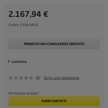
r
2.167,94 €
e
Codice:
1.524-940.0
c
o
PRENOTA UNA CONSULENZA GRATUITA
m
Confronta
m
e
(0)
Scrivi una recensione
N
e
s
n
s
Hai bisogno di aiuto?
u
d
n
FORM CONTATTI
a
v