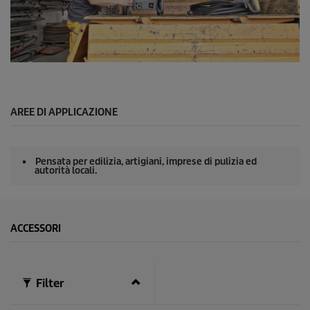
0
s
e
c
o
n
0
d
s
i
e
c
o
AREE DI APPLICAZIONE
n
d
i
d
Pensata per edilizia, artigiani, imprese di pulizia ed
i
autorità locali.
0
s
e
c
o
ACCESSORI
n
d
i
Filter