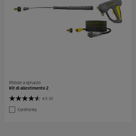
e
c
e
n
s
i
o
n
e
Pistole a spruzzo
Kit di allestimento 2
4.5
(2)
4
.
Confronta
5
s
u
5
s