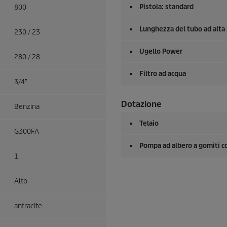
Pistola: standard
800
Lunghezza del tubo ad alta
230 / 23
Ugello Power
280 / 28
Filtro ad acqua
3/4″
Dotazione
Benzina
Telaio
G300FA
Pompa ad albero a gomiti co
1
Alto
antracite