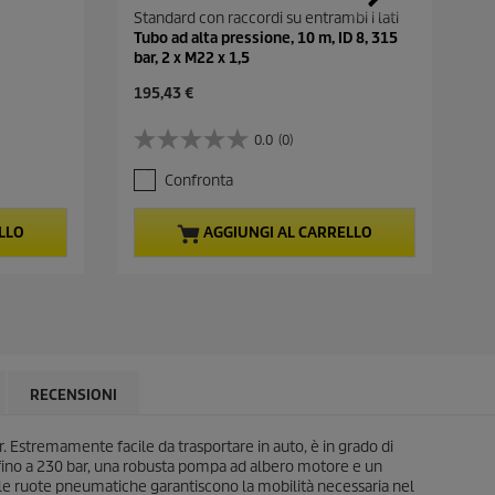
g
Standard con raccordi su entrambi i lati
i
n
Tubo ad alta pressione, 10 m, ID 8, 315
a
bar, 2 x M22 x 1,5
.
C
195,43 €
u
r
0.0
(0)
0
r
.
e
Confronta
0
n
s
t
u
p
LLO
AGGIUNGI AL CARRELLO
5
r
s
o
t
d
e
u
l
c
l
t
e
p
.
r
RECENSIONI
i
c
. Estremamente facile da trasportare in auto, è in grado di
e
o fino a 230 bar, una robusta pompa ad albero motore e un
, le ruote pneumatiche garantiscono la mobilità necessaria nel