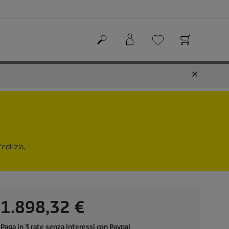
dilizia,
C
1.898,32 €
u
Paga in 3 rate senza interessi con Paypal