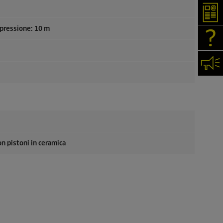
New
 pressione: 10 m
FAQ
Cont
n pistoni in ceramica