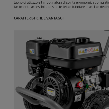
n
n
luogo di utilizzo e l'impugnatura di spinta ergonomica con prati
s
s
facilmente accessibili. Lo stabile telaio tubolare in acciaio dell'
i
i
o
o
CARATTERISTICHE E VANTAGGI
n
n
e
i