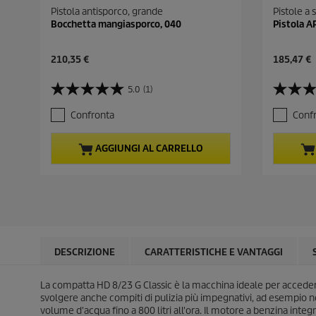
Pistola antisporco, grande
Pistole a
Bocchetta mangiasporco, 040
Pistola A
C
C
210,35 €
185,47 €
u
u
r
r
5.0
(1)
5
5
r
r
.
.
e
e
Confronta
Conf
0
0
n
n
s
s
t
t
u
u
p
p
AGGIUNGI AL CARRELLO
5
5
r
r
s
s
o
o
t
t
d
d
e
e
u
u
l
l
c
c
l
l
t
t
e
e
p
p
.
.
r
r
DESCRIZIONE
CARATTERISTICHE E VANTAGGI
1
2
i
i
r
r
c
c
e
e
La compatta HD 8/23 G Classic è la macchina ideale per accedere
e
e
c
c
svolgere anche compiti di pulizia più impegnativi, ad esempio ne
e
e
volume d'acqua fino a 800 litri all'ora. Il motore a benzina int