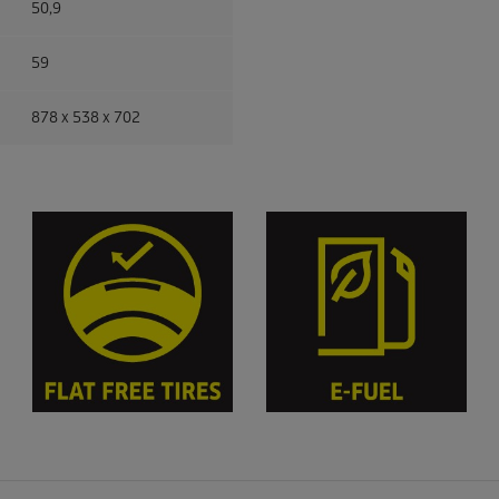
50,9
59
878 x 538 x 702