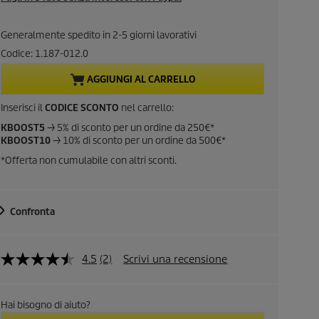
r
Generalmente spedito in 2-5 giorni lavorativi
r
Codice:
1.187-012.0
e
AGGIUNGI AL CARRELLO
n
Inserisci il
CODICE SCONTO
nel carrello:
KBOOST5
-> 5% di sconto per un ordine da 250€*
t
KBOOST10
-> 10% di sconto per un ordine da 500€*
*Offerta non cumulabile con altri sconti.
p
r
Confronta
o
d
4.5
(2)
Scrivi una recensione
L
e
u
g
g
Hai bisogno di aiuto?
i