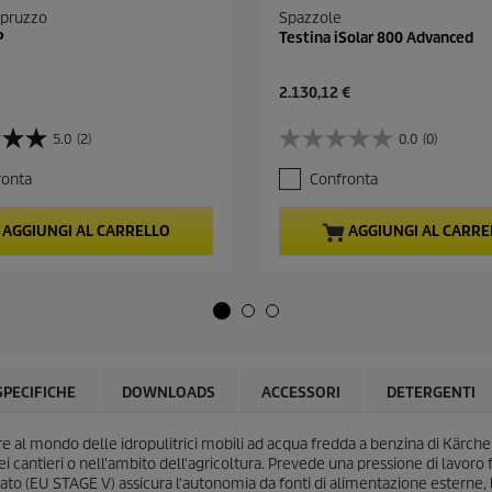
 spruzzo
Spazzole
P
Testina iSolar 800 Advanced
C
2.130,12 €
u
r
5.0
(2)
0.0
(0)
0
r
.
e
ronta
Confronta
0
n
s
t
u
p
AGGIUNGI AL CARRELLO
AGGIUNGI AL CARRE
5
r
s
o
t
d
e
u
l
c
l
t
e
p
.
r
SPECIFICHE
DOWNLOADS
ACCESSORI
DETERGENTI
i
c
 al mondo delle idropulitrici mobili ad acqua fredda a benzina di Kärcher
e
i cantieri o nell'ambito dell'agricoltura. Prevede una pressione di lavor
egrato (EU STAGE V) assicura l'autonomia da fonti di alimentazione esterne