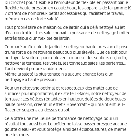
Du crochet pour flexible à l'enrouleur de flexible en passant par le
flexible haute pression en caoutchouc, les appareils de la gamme K
7 offrent de nombreux petits accessoires qui facilitent le travail,
même en cas de forte saleté.
Tout propriétaire de maison ou de jardin qui a déjà nettoyé au jet
d'eau un trottoir très sale connaît la puissance de nettoyage limitée
et très faible d'un flexible de jardin.
Comparé au flexible de jardin, le nettoyeur haute pression dispose
d'une force de nettoyage beaucoup plus élevée. Que ce soit pour
nettoyer la voiture, pour enlever la mousse des sentiers du jardin,
nettoyer la terrasse, les volets, les tonneaux sales, les parterres...
Tout devient propre rapidement.
Même la saleté la plus tenace n'a aucune chance lors d'un
nettoyage à haute pression.
Pour un nettoyage optimal et respectueux des matériaux de
surfaces plus importantes, il existe le
T-Racer
, notre nettoyeur de
terrasse : Les hélices réglables en hauteur, dotées de deux buses
haute pression, créent un effet « Hovercraft » qui maintient le
T-
Racer
en suspens au-dessus du sol.
Cela offre une meilleure performance de nettoyage pour un
résultat tout aussi bon. Le boîtier ne laisse passer presque aucune
goutte d'eau - et vous protège ainsi des éclaboussures, de même
que les murs.