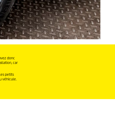
ouvez donc
llation, car
es petits
u véhicule.