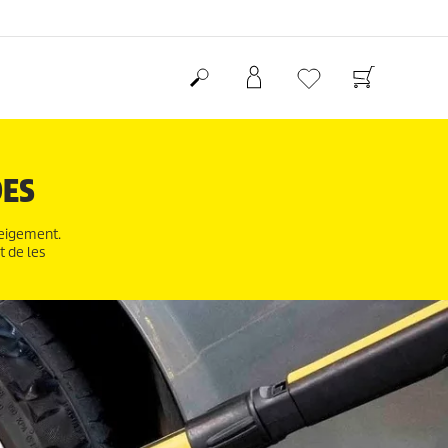
DES
neigement.
t de les