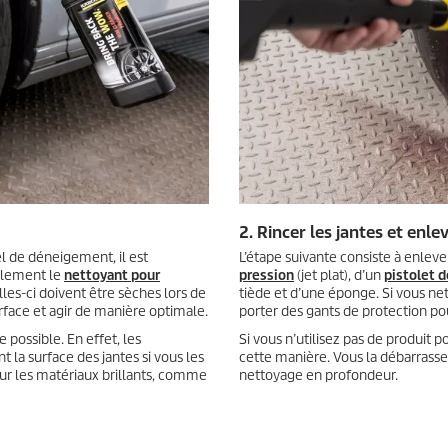
2. Rincer les jantes et enle
l de déneigement, il est
L’étape suivante consiste à enleve
ellement le
nettoyant pour
pression
(jet plat), d’un
pistolet d
lles-ci doivent être sèches lors de
tiède et d’une éponge. Si vous net
urface et agir de manière optimale.
porter des gants de protection pou
e possible. En effet, les
Si vous n’utilisez pas de produit 
 la surface des jantes si vous les
cette manière. Vous la débarrassez
ur les matériaux brillants, comme
nettoyage en profondeur.