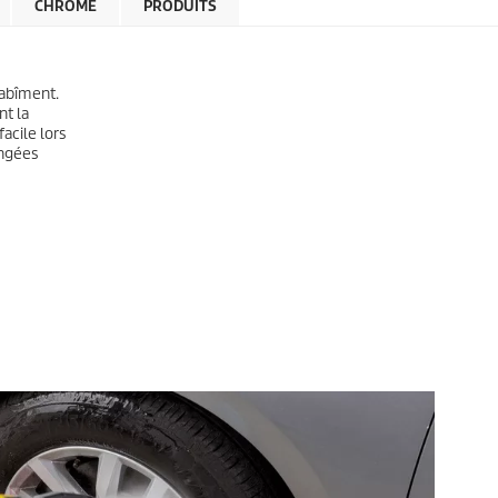
CHROME
PRODUITS
 abîment.
nt la
facile lors
angées