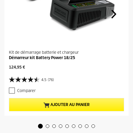
Kit de démarrage batterie et chargeur
Démarreur kit Battery Power 18/25
P
124,95 €
r
i
4.5
(76)
4
x
.
a
Comparer
5
c
s
t
u
u
AJOUTER AU PANIER
r
e
5
l
é
d
t
u
o
p