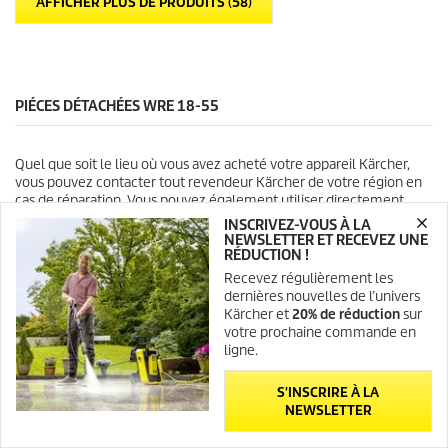
AFFICHER PLUS DE PRODUITS (58)
o
i
l
e
s
.
PIÉCES DÉTACHÉES WRE 18-55
Quel que soit le lieu où vous avez acheté votre appareil Kärcher,
vous pouvez contacter tout revendeur Kärcher de votre région en
cas de réparation. Vous pouvez également utiliser directement
notre service de réparation "MyKärcher". Nous réparons rapidement
INSCRIVEZ-VOUS À LA
et à moindre coût dans notre centre de réparation pour un prix fixe.
NEWSLETTER ET RECEVEZ UNE
En outre, vous pouvez également commander votre pièce
RÉDUCTION !
détachées facilement et de manière pratique dans notre boutique
Recevez régulièrement les
en ligne. Les pièces détachées ne peuvent être remplacées que par
dernières nouvelles de l’univers
des spécialistes. Faites donc également attention aux conditions de
Kärcher et
20% de réduction
sur
garantie.
votre prochaine commande en
ligne.
S'INSCRIRE À LA
NEWSLETTER