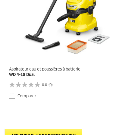
Aspirateur eau et poussières à batterie
WD 4-18 Dual
0.0
(0)
0
.
Comparer
0
s
u
r
5
é
t