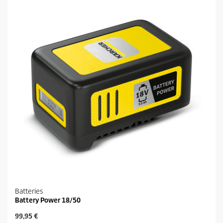
o
e
d
s
u
.
i
1
t
9
a
v
i
s
Batteries
Battery Power 18/50
P
99,95 €