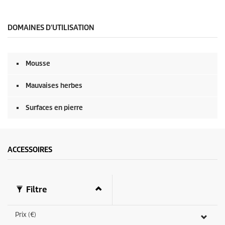
s
e
c
o
DOMAINES D'UTILISATION
n
d
e
s
Mousse
s
u
r
Mauvaises herbes
0
s
e
Surfaces en pierre
c
o
n
d
e
ACCESSOIRES
s
Filtre
Prix (€)