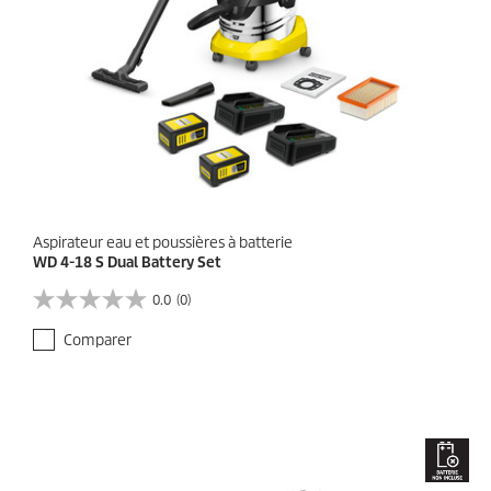
Aspirateur eau et poussières à batterie
WD 4-18 S Dual Battery Set
0.0
(0)
0
.
Comparer
0
s
u
r
5
é
t
o