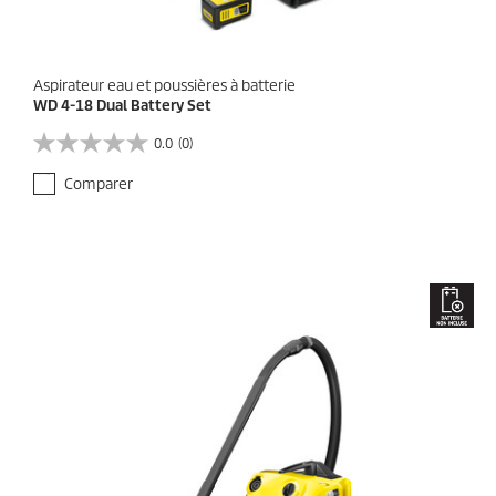
Aspirateur eau et poussières à batterie
WD 4-18 Dual Battery Set
0.0
(0)
0
.
Comparer
0
s
u
r
5
é
t
o
i
l
e
s
.