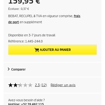
P
159,95 €
r
É
Écotaxe : 0,37 €
c
BEBAT, RECUPEL & TVA en vigueur comprise,
frais
o
i
t
de port
en supplément
a
x
x
e
Disponible en 3-7 jours de travail
a
Référence:
1.445-244.0
c
AJOUTER AU PANIER
t
u
Comparer
e
l
2.3
(12)
Rédiger un avis
d
Avez-vous besoin d'aide ?
Hotline: +32 78 482 115