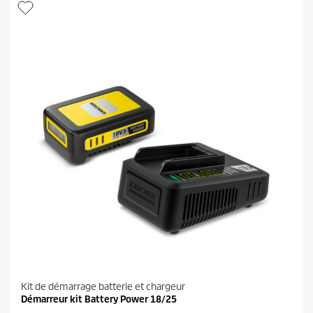
i
r
l
o
e
d
s
u
.
i
1
t
a
v
i
s
Kit de démarrage batterie et chargeur
Démarreur kit Battery Power 18/25