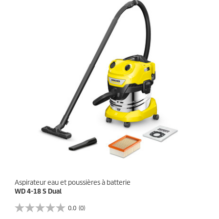
i
l
e
s
.
Aspirateur eau et poussières à batterie
WD 4-18 S Dual
0.0
(0)
0