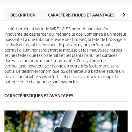
i
r
l
o
e
d
DESCRIPTION
CARACTÉRISTIQUES ET AVANTAGES
SP
s
u
.
i
7
Le désherbeur à batterie WRE 18-55 permet une manière
t
6
innovante de désherber qui ménage le dos. Combinée à un moteur
a
puissant et à une rotation élevée des brosses, la tête de brossage à
v
inclinaison réglable, équipée de poils en nylon performants,
i
permet d'éliminer sans effort la mousse et les mauvaises herbes
s
sèches telles que les pissenlits et les plantains sur les surfaces
dures. La couronne de poils durs dotée d'un système de
verrouillage novateur se change en outre très facilement, sans
outils. Le design ergonomique du désherbeur à batterie assure un
travail confortable sans effort – et ce sans avoir à s'accroupir. La
batterie et le chargeur ne sont pas inclus.
CARACTÉRISTIQUES ET AVANTAGES