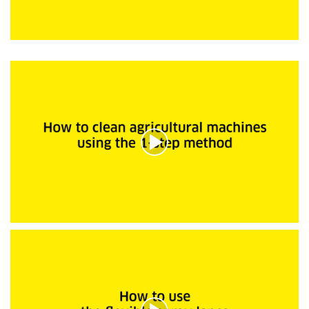
0
s
e
c
0
o
s
n
e
d
c
e
o
s
n
d
e
s
s
u
r
0
s
e
c
o
0
n
s
d
e
e
c
s
o
n
d
e