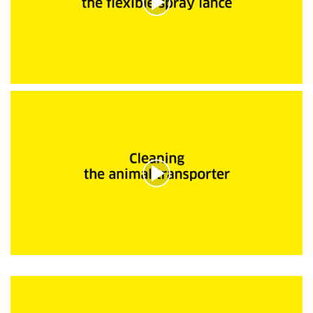
s
s
u
r
0
s
e
c
0
o
s
n
e
d
c
e
o
s
n
d
e
s
s
u
r
0
s
e
c
0
o
s
n
e
d
c
e
o
s