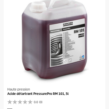
i
l
e
s
.
Haute pression
Acide détartrant PressurePro RM 101, 5l
0.0
(0)
0
.