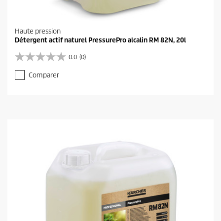
Haute pression
Détergent actif naturel PressurePro alcalin RM 82N, 20l
0.0
(0)
0
.
Comparer
0
s
u
r
5
é
t
o
i
l
e
s
.