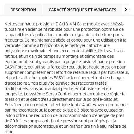
l
o
e
d
DESCRIPTION
CARACTÉRISTIQUES ET AVANTAGES
SP
s
u
.
i
2
Nettoyeur haute pression HD 8/18-4 M Cage mobile avec châssis
t
a
tubulaire en acier peint robuste pour une protection optimale de
v
l'appareil lors d'applications mobiles exigeantes et de transports
i
fréquents. De maintenance aisée et conçu pour une utilisation à la
s
verticale comme à l'horizontale, le nettoyeur affiche une
polyvalence maximale et une excellente stabilité. Un travail sans
fatigue et un gain de temps au montage et démontage des
équipements sont garantis par la poignée-pistolet haute pression
EASY!Force
, qui utilise la force de recul du jet haute pression pour
supprimer complètement l'effort de retenue requis par l'utilisateur,
et par les attaches rapides
EASY!Lock
qui permettent de changer
d'accessoire 5 fois plus vite qu'avec des raccords filetés
traditionnels, sans pour autant perdre en robustesse et en
longévité. Le système Servo Control permet en outre de régler la
pression et le débit d'eau directement sur la poignée-pistolet.
Entraînée par un moteur électrique lent à 4 pôles avec commande
par manocontacteur, la pompe axiale à 3 pistons avec culasse en
laiton offre une réduction de la consommation d'énergie de près
de 20 %. Les composants haute pression sont protégés par la
décompression automatique et un grand filtre fin à eau intégré de
série.