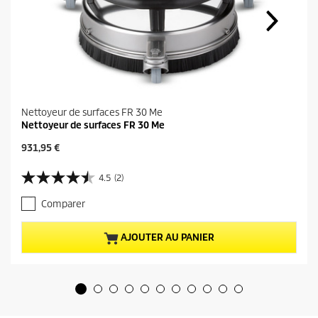
Nettoyeur de surfaces FR 30 Me
Nettoyeur de surfaces FR 30 Me
P
931,95 €
r
i
4.5
(2)
4
x
.
a
Comparer
5
c
s
t
u
u
AJOUTER AU PANIER
r
e
5
l
é
d
t
u
o
p
i
r