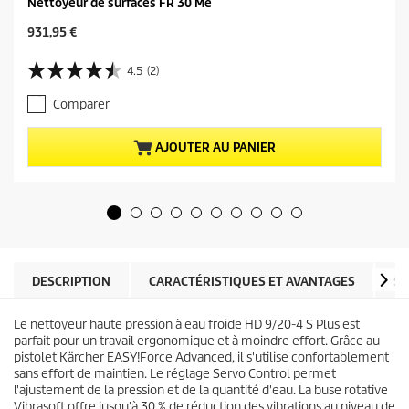
Nettoyeur de surfaces FR 30 Me
P
931,95 €
r
i
4.5
(2)
4
x
.
a
Comparer
5
c
s
t
u
u
AJOUTER AU PANIER
r
e
5
l
é
d
t
u
o
p
i
r
l
o
e
d
DESCRIPTION
CARACTÉRISTIQUES ET AVANTAGES
SP
s
u
.
i
2
Le nettoyeur haute pression à eau froide HD 9/20-4 S Plus est
t
a
parfait pour un travail ergonomique et à moindre effort. Grâce au
v
pistolet Kärcher
EASY!Force
Advanced, il s'utilise confortablement
i
sans effort de maintien. Le réglage Servo Control permet
s
l'ajustement de la pression et de la quantité d'eau. La buse rotative
Vibrasoft offre jusqu'à 30 % de réduction des vibrations au niveau de