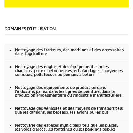
e
c
0
o
s
n
e
d
c
e
o
DOMAINES D'UTILISATION
s
n
d
e
s
Nettoyage des tracteurs, des machines et des accessoires
s
dans l'agriculture
u
r
0
Nettoyage des engins et des équipements sur les
chantiers, par ex. bétonneuses, échafaudages, chargeuses
s
sur roues, pelleteuses ou pompes à béton
e
c
o
Nettoyage des équipements de production dans
n
l'industrie, par ex. dans les lignes de peinture, dans la
d
production agroalimentaire ou l'industrie manufacturière
e
s
Nettoyage des véhicules et des moyens de transport tels
que les camions, les bateaux, les avions ou les bus
Nettoyage des espaces municipaux tels que les places,
les voies d'accès, les fontaines ou les parkings publics