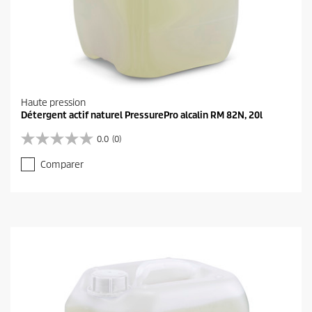
Haute pression
Détergent actif naturel PressurePro alcalin RM 82N, 20l
0.0
(0)
0
.
Comparer
0
s
u
r
5
é
t
o
i
l
e
s