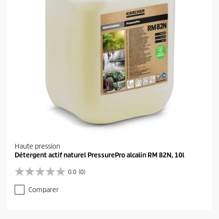
.
Haute pression
Détergent actif naturel PressurePro alcalin RM 82N, 10l
0.0
(0)
0
.
Comparer
0
s
u