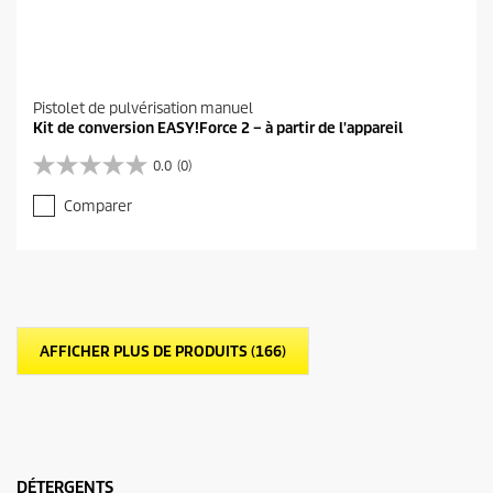
Pistolet de pulvérisation manuel
Kit de conversion EASY!Force 2 – à partir de l'appareil
0.0
(0)
0
.
Comparer
0
s
u
r
5
é
t
AFFICHER PLUS DE PRODUITS (166)
o
i
l
e
s
.
DÉTERGENTS