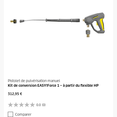
Pistolet de pulvérisation manuel
Kit de conversion EASY!Force 1 – à partir du flexible HP
P
312,95 €
r
i
0.0
(0)
0
x
.
a
Comparer
0