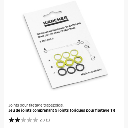
Joints pour filetage trapézoïdal
Jeu de joints comprenant 9 joints toriques pour filetage TR
2.0
(1)
2
.