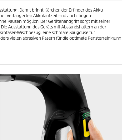
.
P
1
stattung. Damit bringt Kärcher, der Erfinder des Akku-
r
9
iner verlängerten Akkulaufzeit sind auch längere
o
B
ne Pausen möglich. Der Gerätehandgriff sorgt mit seiner
d
e
 Die Ausstattung des Geräts mit Abstandshaltern an der
u
w
Mikrofaser-Wischbezug, eine schmale Saugdüse für
k
e
rs vielen abrasiven Fasern für die optimale Fensterreinigung
t
r
s
t
u
n
g
e
n