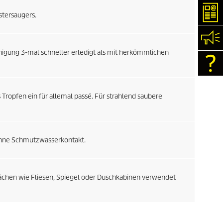
New
stersaugers.
Kon
nigung 3-mal schneller erledigt als mit herkömmlichen
Con
 Tropfen ein für allemal passé. Für strahlend saubere
ohne Schmutzwasserkontakt.
lächen wie Fliesen, Spiegel oder Duschkabinen verwendet