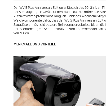
.
.
P
P
6
5
Der WV 5 Plus Anniversary Edition anlässlich des 90-jährigen Fi
r
r
7
2
Fenstersaugers, ein Gerät auf den Markt, das die mühelose, stre
o
o
B
B
Putzaktivitäten problemlos möglich. Dank des Wechselakkusyst
d
d
e
e
Weichkomponente dafür, dass der WV 5 Plus Anniversary Edition
u
u
w
w
Saugdüse ermöglicht bessere Reinigungsergebnisse bis an die 
k
k
e
e
Sprossenfenster, ein Schmutzkratzer zum Entfernen von hartnä
t
t
r
r
von außen.
s
s
t
t
u
u
MERKMALE UND VORTEILE
n
n
g
g
e
e
n
n