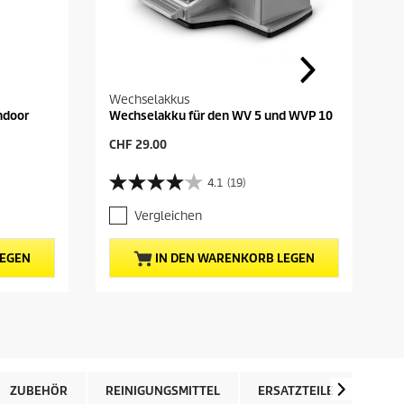
Wechselakkus
ndoor
Wechselakku für den WV 5 und WVP 10
A
CHF 29.00
k
t
4.1
(19)
4
u
.
e
Vergleichen
1
l
v
l
o
e
LEGEN
IN DEN WARENKORB LEGEN
n
r
5
P
S
r
t
e
e
i
r
s
n
d
e
e
ZUBEHÖR
REINIGUNGSMITTEL
ERSATZTEILE
BEW
n
s