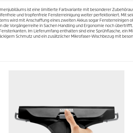
.
P
3
rmenjubiläums ist eine limitierte Farbvariante mit besonderer Zubehöraus
r
7
ifenfreie und tropfenfreie Fensterreinigung weiter perfektioniert. Mit se
o
B
ems wird mit Anschaffung eines zweiten Akkus sogar Fensterreinigen oh
d
e
 die Vorgängerreihe in Sachen Handling und Ergonomie noch übertrifft.
u
w
Fensterkanten. Im Lieferumfang enthalten sind eine Sprühflasche, ein 
k
e
ckigem Schmutz und ein zusätzlicher Mikrofaser-Wischbezug mit besonde
t
r
s
t
u
n
g
e
n