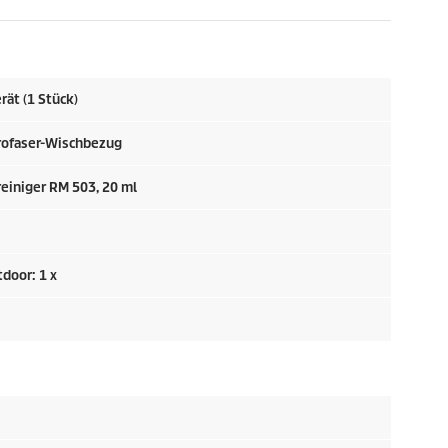
ät (1 Stück)
krofaser-Wischbezug
einiger RM 503, 20 ml
door: 1 x