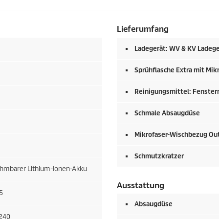
Lieferumfang
Ladegerät: WV & KV Ladeger
Sprühflasche Extra mit Mi
Reinigungsmittel: Fensterr
Schmale Absaugdüse
Mikrofaser-Wischbezug Out
Schmutzkratzer
hmbarer Lithium-Ionen-Akku
Ausstattung
5
Absaugdüse
 240