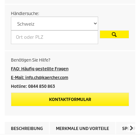
r
Händlersuche:
e
i
s
d
Benötigen Sie Hilfe?
e
FAQ: Häufig gestellte Fragen
E-Mail: info.ch@kaercher.com
s
Hotline: 0844 850 863
P
KONTAKTFORMULAR
r
o
BESCHREIBUNG
MERKMALE UND VORTEILE
SPEZIFI
d