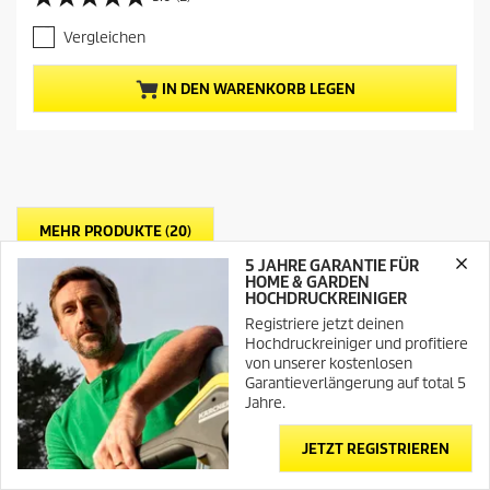
5
u
.
e
Vergleichen
0
l
v
l
o
e
IN DEN WARENKORB LEGEN
n
r
5
P
S
r
t
e
e
i
r
s
n
d
MEHR PRODUKTE (20)
e
e
n
s
5 JAHRE GARANTIE FÜR
.
HOME & GARDEN
P
HOCHDRUCKREINIGER
2
r
B
o
Registriere jetzt deinen
e
ALLE PRODUKTE, WELCHE MIT DEM AKKU KOMPATIBEL SIND
d
Hochdruckreiniger und profitiere
w
u
von unserer kostenlosen
e
k
Garantieverlängerung auf total 5
r
t
Jahre.
t
s
Filter
u
JETZT REGISTRIEREN
Newsletter
Kontakt
Consulting @
n
Home
g
Preis (CHF)