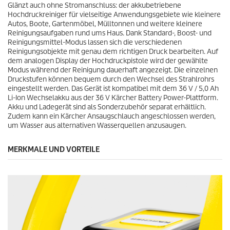
Glänzt auch ohne Stromanschluss: der akkubetriebene
u
Hochdruckreiniger für vielseitige Anwendungsgebiete wie kleinere
Autos, Boote, Gartenmöbel, Mülltonnen und weitere kleinere
k
Reinigungsaufgaben rund ums Haus. Dank Standard-, Boost- und
Reinigungsmittel-Modus lassen sich die verschiedenen
t
Reinigungsobjekte mit genau dem richtigen Druck bearbeiten. Auf
dem analogen Display der Hochdruckpistole wird der gewählte
s
Modus während der Reinigung dauerhaft angezeigt. Die einzelnen
Druckstufen können bequem durch den Wechsel des Strahlrohrs
eingestellt werden. Das Gerät ist kompatibel mit dem 36 V / 5,0 Ah
Li-Ion
Wechselakku aus der 36 V Kärcher Battery Power-Plattform.
Akku und Ladegerät sind als Sonderzubehör separat erhältlich.
Zudem kann ein Kärcher Ansaugschlauch angeschlossen werden,
um Wasser aus alternativen Wasserquellen anzusaugen.
MERKMALE UND VORTEILE