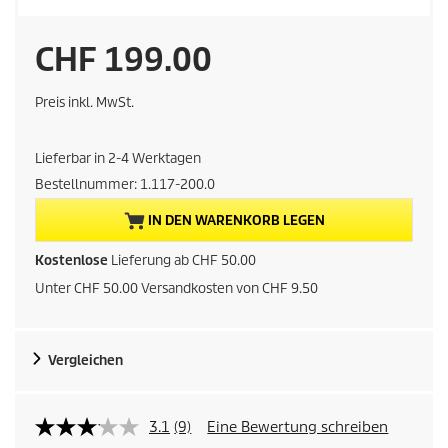
A
CHF 199.00
k
Preis inkl. MwSt.
t
Lieferbar in 2-4 Werktagen
u
Bestellnummer:
1.117-200.0
e
IN DEN WARENKORB LEGEN
l
Kostenlose
Lieferung ab CHF 50.00
Unter CHF 50.00 Versandkosten von CHF 9.50
l
e
Vergleichen
r
P
3.1
(9)
Eine Bewertung schreiben