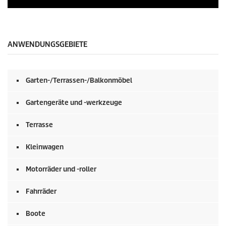
e
k
0
u
S
n
e
d
k
e
u
ANWENDUNGSGEBIETE
n
n
d
e
n
Garten-/Terrassen-/Balkonmöbel
v
o
n
Gartengeräte und -werkzeuge
0
S
e
Terrasse
k
u
Kleinwagen
n
d
e
Motorräder und -roller
n
Fahrräder
Boote