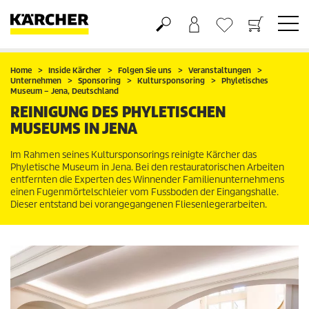
Warenkorb
Wunschliste
Home
Inside Kärcher
Folgen Sie uns
Veranstaltungen
Unternehmen
Sponsoring
Kultursponsoring
Phyletisches
Museum – Jena, Deutschland
REINIGUNG DES PHYLETISCHEN
MUSEUMS IN JENA
Im Rahmen seines Kultursponsorings reinigte Kärcher das
Phyletische Museum in Jena. Bei den restauratorischen Arbeiten
entfernten die Experten des Winnender Familienunternehmens
einen Fugenmörtelschleier vom Fussboden der Eingangshalle.
Dieser entstand bei vorangegangenen Fliesenlegerarbeiten.