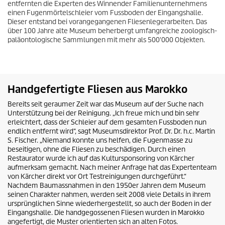
entfernten die Experten des Winnender Familienunternehmens
einen Fugenmörtelschleier vom Fussboden der Eingangshalle.
Dieser entstand bei vorangegangenen Fliesenlegerarbeiten. Das
über 100 Jahre alte Museum beherbergt umfangreiche zoologisch-
paläontologische Sammlungen mit mehr als 500'000 Objekten.
Handgefertigte Fliesen aus Marokko
Bereits seit geraumer Zeit war das Museum auf der Suche nach
Unterstützung bei der Reinigung. „Ich freue mich und bin sehr
erleichtert, dass der Schleier auf dem gesamten Fussboden nun
endlich entfernt wird“, sagt Museumsdirektor Prof. Dr. Dr. h.c. Martin
S. Fischer. „Niemand konnte uns helfen, die Fugenmasse zu
beseitigen, ohne die Fliesen zu beschädigen. Durch einen
Restaurator wurde ich auf das Kultursponsoring von Kärcher
aufmerksam gemacht. Nach meiner Anfrage hat das Expertenteam
von Kärcher direkt vor Ort Testreinigungen durchgeführt.“
Nachdem Baumassnahmen in den 1950er Jahren dem Museum
seinen Charakter nahmen, werden seit 2008 viele Details in ihrem
ursprünglichen Sinne wiederhergestellt, so auch der Boden in der
Eingangshalle. Die handgegossenen Fliesen wurden in Marokko
angefertigt, die Muster orientierten sich an alten Fotos.