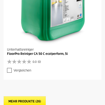
Unterhaltsreiniger
FloorPro Reiniger CA 50 C eco!perform, 5l
0.0
(0)
0
.
Vergleichen
0
v
o
n
5
S
t
MEHR PRODUKTE (26)
e