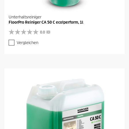
Unterhaltsreiniger
FloorPro Reiniger CA 50 C eco!perform, 1l
0.0
(0)
0
.
Vergleichen
0
v
o
n
5
S
t
e
r
n
e
n
.