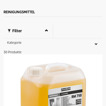
o
d
u
REINIGUNGSMITTEL
k
t
s
Filter
Kategorie
30
Produkte