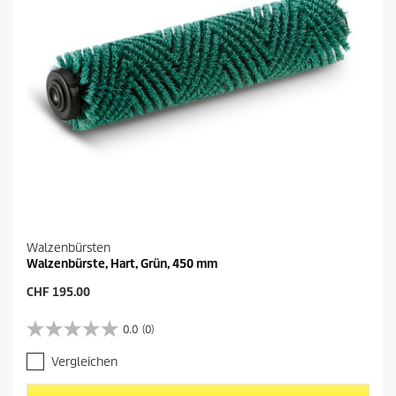
d
u
k
t
s
Walzenbürsten
Walzenbürste, Hart, Grün, 450 mm
A
CHF 195.00
k
t
0.0
(0)
0
u
.
e
Vergleichen
0
l
v
l