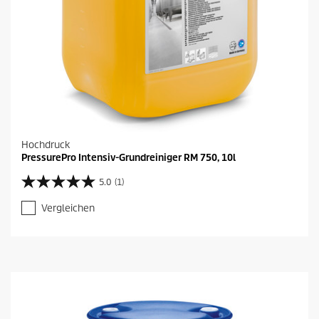
Hochdruck
PressurePro Intensiv-Grundreiniger RM 750, 10l
5.0
(1)
5
.
Vergleichen
0
v
o
n
5
S
t
e
r