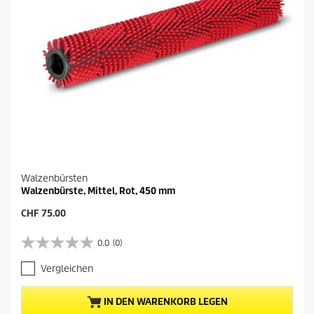
Walzenbürsten
Walzenbürste, Mittel, Rot, 450 mm
A
CHF 75.00
k
t
0.0
(0)
0
u
.
e
Vergleichen
0
l
v
l
o
e
IN DEN WARENKORB LEGEN
n
r