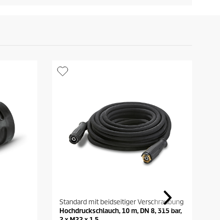
Standard mit beidseitiger Verschraubung
D
Hochdruckschlauch, 10 m, DN 8, 315 bar,
D
2 x M22 x 1,5