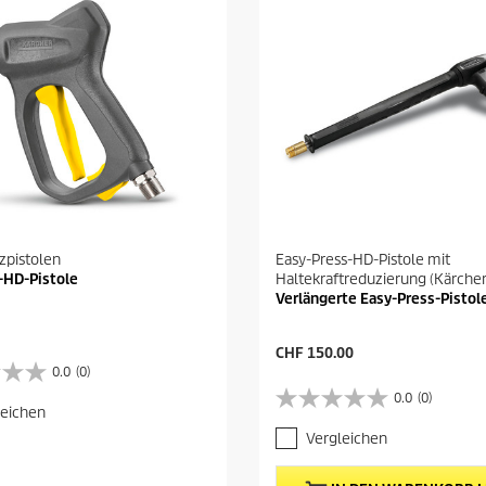
zpistolen
Easy-Press-HD-Pistole mit
-HD-Pistole
Haltekraftreduzierung (Kärcher
Verlängerte Easy-Press-Pistol
A
CHF 150.00
k
0.0
(0)
t
0.0
(0)
0
u
leichen
.
e
Vergleichen
0
l
v
l
o