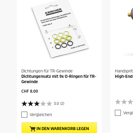
Dichtungen für TR-Gewinde
Handsprit
Dichtungensatz mit 9x O-Ringen für TR-
High-End
Gewinde
A
CHF 8.00
k
t
3.0
(2)
0
3
u
.
.
e
Verg
Vergleichen
0
0
l
v
v
l
o
o
e
IN DEN WARENKORB LEGEN
n
n