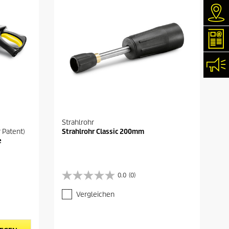
Hän
New
Kon
Strahlrohr
 Patent)
Strahlrohr Classic 200mm
e
0.0
(0)
0
.
Vergleichen
0
v
o
n