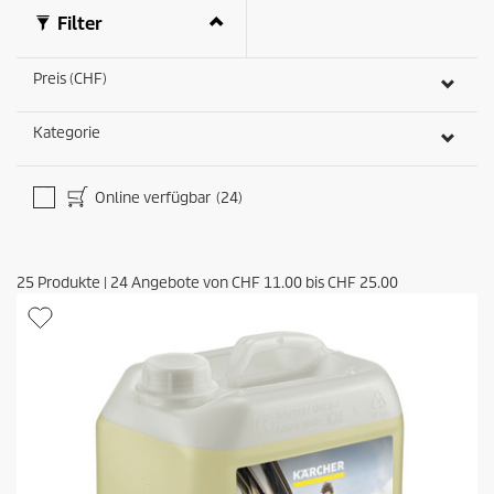
t
Filter
u
n
g
Preis (CHF)
e
n
Kategorie
Online verfügbar
(24)
25
Produkte
|
24
Angebote von
CHF 11.00
bis
CHF 25.00