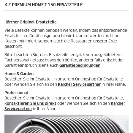
e
K 2 PREMIUM HOME T 150 ERSATZTEILE
d
w
u
e
k
r
t
Kärcher Original-Ersatzteile
t
s
u
Viele Defekte können behoben werden, indem das entsprechende
n
Ersatzteil am Gerät ausgetauscht wird. Und so werden nicht nur
g
Kosten minimiert, sondern auch die Ressourcen unserer Erde
e
geschont.
n
Bitte beachten Sie, dass Ersatzteile lediglich von ausgebildetem
Fachpersonal getauscht werden dürfen, anderenfalls erlischt der
Garantieanspruch (siehe auch
Garantiebedingungen
).
Home & Garden
Bestellen Sie Ihr Ersatzteil in unserem Onlineshop für Ersatzteile
oder wenden Sie sich an den
Kärcher Servicepartner
in Ihrer Nähe.
Professional
Bestellen Sie Ihr Ersatzteil in unserem Onlineshop für Ersatzteile,
kontaktieren Sie uns direkt
oder wenden Sie sich an den
Kärcher
Servicepartner
in Ihrer Nähe.