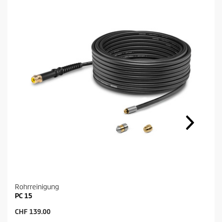
Rohrreinigung
PC 15
A
CHF 139.00
k