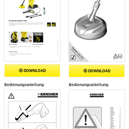
n
g
e
n
DOWNLOAD
DOWNLOAD
Bedienungsanleitung
Bedienungsanleitung