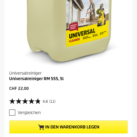
Universalreiniger
Universalreiniger RM 555, 5l
A
CHF 22.00
k
t
4.8
(11)
4
u
.
e
Vergleichen
8
l
v
l
o
e
IN DEN WARENKORB LEGEN
n
r
5