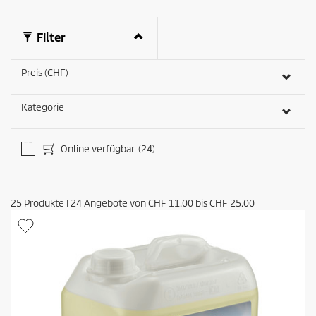
e
t
r
s
t
Filter
u
n
g
Preis (CHF)
e
n
Kategorie
Online verfügbar
(24)
25
Produkte
|
24
Angebote von
CHF 11.00
bis
CHF 25.00