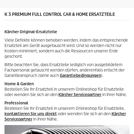
2
r
B
o
e
K 3 PREMIUM FULL CONTROL CAR & HOME ERSATZTEILE
d
w
u
e
k
r
t
Kärcher Original-Ersatzteile
t
s
u
Viele Defekte können behoben werden, indem das entsprechende
n
Ersatzteil am Gerät ausgetauscht wird. Und so werden nicht nur
g
Kosten minimiert, sondern auch die Ressourcen unserer Erde
e
geschont.
n
Bitte beachten Sie, dass Ersatzteile lediglich von ausgebildetem
Fachpersonal getauscht werden dürfen, anderenfalls erlischt der
Garantieanspruch (siehe auch
Garantiebedingungen
).
Home & Garden
Bestellen Sie Ihr Ersatzteil in unserem Onlineshop für Ersatzteile
oder wenden Sie sich an den
Kärcher Servicepartner
in Ihrer Nähe.
Professional
Bestellen Sie Ihr Ersatzteil in unserem Onlineshop für Ersatzteile,
kontaktieren Sie uns direkt
oder wenden Sie sich an den
Kärcher
Servicepartner
in Ihrer Nähe.