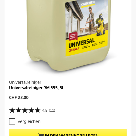
Universalreiniger
Universalreiniger RM 555, 5l
A
CHF 22.00
k
t
4.8
(11)
4
u
.
e
Vergleichen
8
l
v
l
o
e
IN DEN WARENKORB LEGEN