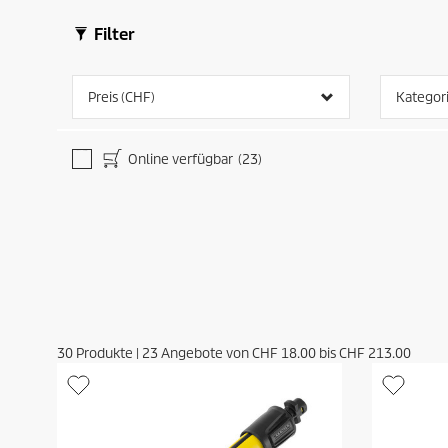
r
r
s
s
t
t
Filter
u
u
n
n
g
g
Preis (CHF)
Kategor
e
e
n
n
Online verfügbar
(23)
30
Produkte
|
23
Angebote von
CHF 18.00
bis
CHF 213.00