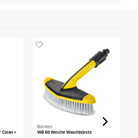
Bürsten
K
' Clean +
WB 60 Weiche Waschbürste
K