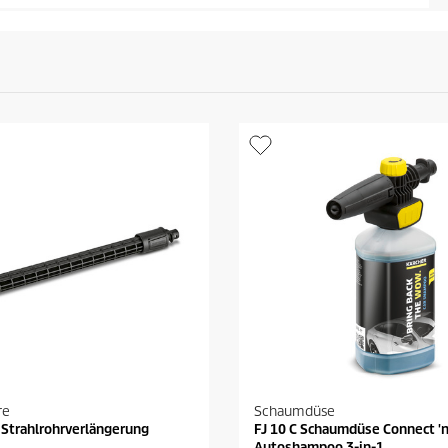
re
Schaumdüse
 Strahlrohrverlängerung
FJ 10 C Schaumdüse Connect 'n
Autoshampoo 3-in-1