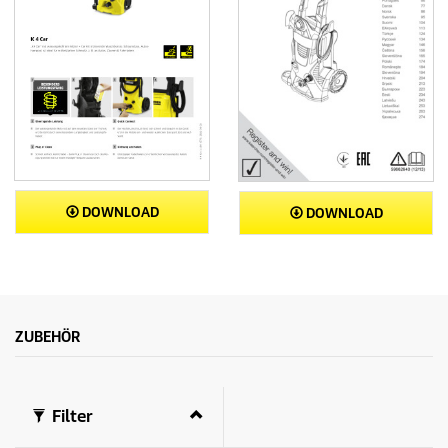
e
n
DOWNLOAD
DOWNLOAD
ZUBEHÖR
Filter