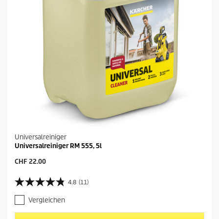
Universalreiniger
Universalreiniger RM 555, 5l
A
CHF 22.00
k
t
4.8
(11)
4
u
.
e
Vergleichen
8
l
v
l