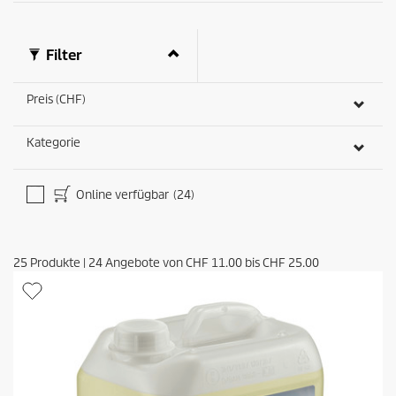
e
t
r
s
t
Filter
u
n
g
Preis (CHF)
e
n
Kategorie
Online verfügbar
(24)
25
Produkte
|
24
Angebote von
CHF 11.00
bis
CHF 25.00