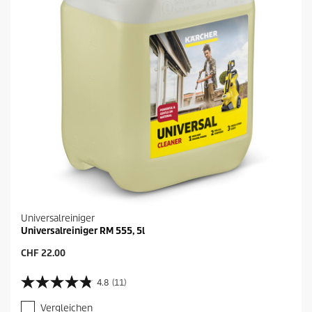
Universalreiniger
Universalreiniger RM 555, 5l
A
CHF 22.00
k
t
4.8
(11)
4
u
.
e
Vergleichen