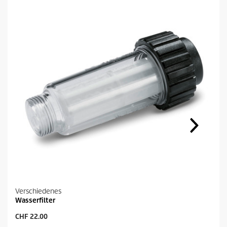
Verschiedenes
Wasserfilter
A
CHF 22.00
k