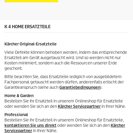
n
s
.
P
2
r
B
o
e
K 4 HOME ERSATZTEILE
d
w
u
e
k
r
t
Kärcher Original-Ersatzteile
t
s
u
Viele Defekte können behoben werden, indem das entsprechende
n
Ersatzteil am Gerät ausgetauscht wird. Und so werden nicht nur
g
Kosten minimiert, sondern auch die Ressourcen unserer Erde
e
geschont.
n
Bitte beachten Sie, dass Ersatzteile lediglich von ausgebildetem
Fachpersonal getauscht werden dürfen, anderenfalls erlischt der
Garantieanspruch (siehe auch
Garantiebedingungen
).
Home & Garden
Bestellen Sie Ihr Ersatzteil in unserem Onlineshop für Ersatzteile
oder wenden Sie sich an den
Kärcher Servicepartner
in Ihrer Nähe.
Professional
Bestellen Sie Ihr Ersatzteil in unserem Onlineshop für Ersatzteile,
kontaktieren Sie uns direkt
oder wenden Sie sich an den
Kärcher
Servicepartner
in Ihrer Nähe.