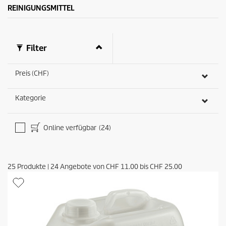
e
u
REINIGUNGSMITTEL
w
k
e
t
r
s
t
Filter
u
n
g
Preis (CHF)
e
n
Kategorie
Online verfügbar
(24)
25
Produkte
|
24
Angebote von
CHF 11.00
bis
CHF 25.00