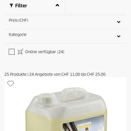
t
Filter
u
n
g
Preis (CHF)
e
n
Kategorie
Online verfügbar
(24)
25
Produkte
|
24
Angebote von
CHF 11.00
bis
CHF 25.00