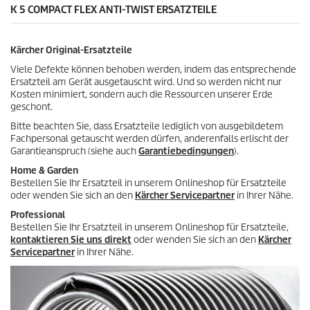
e
K 5 COMPACT FLEX ANTI-TWIST ERSATZTEILE
d
w
u
e
k
r
t
Kärcher Original-Ersatzteile
t
s
u
Viele Defekte können behoben werden, indem das entsprechende
n
Ersatzteil am Gerät ausgetauscht wird. Und so werden nicht nur
g
Kosten minimiert, sondern auch die Ressourcen unserer Erde
e
geschont.
n
Bitte beachten Sie, dass Ersatzteile lediglich von ausgebildetem
Fachpersonal getauscht werden dürfen, anderenfalls erlischt der
Garantieanspruch (siehe auch
Garantiebedingungen
).
Home & Garden
Bestellen Sie Ihr Ersatzteil in unserem Onlineshop für Ersatzteile
oder wenden Sie sich an den
Kärcher Servicepartner
in Ihrer Nähe.
Professional
Bestellen Sie Ihr Ersatzteil in unserem Onlineshop für Ersatzteile,
kontaktieren Sie uns direkt
oder wenden Sie sich an den
Kärcher
Servicepartner
in Ihrer Nähe.