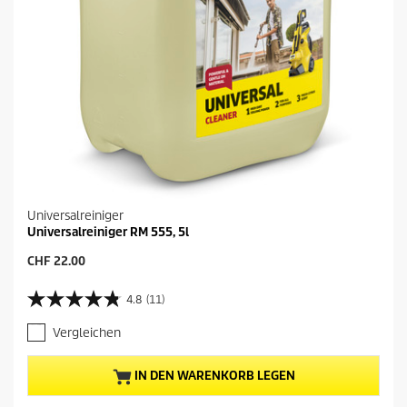
Universalreiniger
Universalreiniger RM 555, 5l
A
CHF 22.00
k
t
4.8
(11)
4
u
.
e
Vergleichen
8
l
v
l
o
e
IN DEN WARENKORB LEGEN
n
r
5