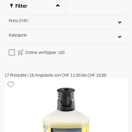
t
Filter
u
n
g
Preis (CHF)
e
n
Kategorie
Online verfügbar
(16)
17
Produkte
|
16
Angebote von
CHF 11.00
bis
CHF 19.00