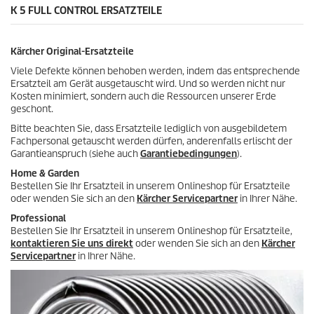
e
K 5 FULL CONTROL ERSATZTEILE
d
w
u
e
k
r
t
Kärcher Original-Ersatzteile
t
s
u
Viele Defekte können behoben werden, indem das entsprechende
n
Ersatzteil am Gerät ausgetauscht wird. Und so werden nicht nur
g
Kosten minimiert, sondern auch die Ressourcen unserer Erde
e
geschont.
n
Bitte beachten Sie, dass Ersatzteile lediglich von ausgebildetem
Fachpersonal getauscht werden dürfen, anderenfalls erlischt der
Garantieanspruch (siehe auch
Garantiebedingungen
).
Home & Garden
Bestellen Sie Ihr Ersatzteil in unserem Onlineshop für Ersatzteile
oder wenden Sie sich an den
Kärcher Servicepartner
in Ihrer Nähe.
Professional
Bestellen Sie Ihr Ersatzteil in unserem Onlineshop für Ersatzteile,
kontaktieren Sie uns direkt
oder wenden Sie sich an den
Kärcher
Servicepartner
in Ihrer Nähe.