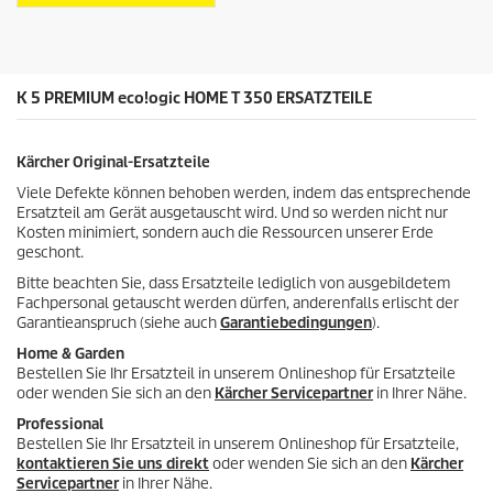
n
s
.
P
3
r
B
o
e
K 5 PREMIUM
d
eco!ogic
HOME T 350 ERSATZTEILE
w
u
e
k
r
t
Kärcher Original-Ersatzteile
t
s
u
Viele Defekte können behoben werden, indem das entsprechende
n
Ersatzteil am Gerät ausgetauscht wird. Und so werden nicht nur
g
Kosten minimiert, sondern auch die Ressourcen unserer Erde
e
geschont.
n
Bitte beachten Sie, dass Ersatzteile lediglich von ausgebildetem
Fachpersonal getauscht werden dürfen, anderenfalls erlischt der
Garantieanspruch (siehe auch
Garantiebedingungen
).
Home & Garden
Bestellen Sie Ihr Ersatzteil in unserem Onlineshop für Ersatzteile
oder wenden Sie sich an den
Kärcher Servicepartner
in Ihrer Nähe.
Professional
Bestellen Sie Ihr Ersatzteil in unserem Onlineshop für Ersatzteile,
kontaktieren Sie uns direkt
oder wenden Sie sich an den
Kärcher
Servicepartner
in Ihrer Nähe.