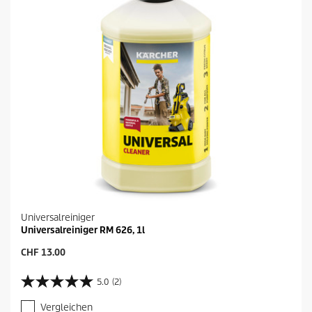
Universalreiniger
Universalreiniger RM 626, 1l
A
CHF 13.00
k
t
5.0
(2)
5
u
.
e
Vergleichen