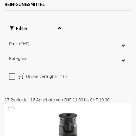
e
u
REINIGUNGSMITTEL
w
k
e
t
r
s
t
Filter
u
n
g
Preis (CHF)
e
n
Kategorie
Online verfügbar
(16)
17
Produkte
|
16
Angebote von
CHF 11.00
bis
CHF 19.00