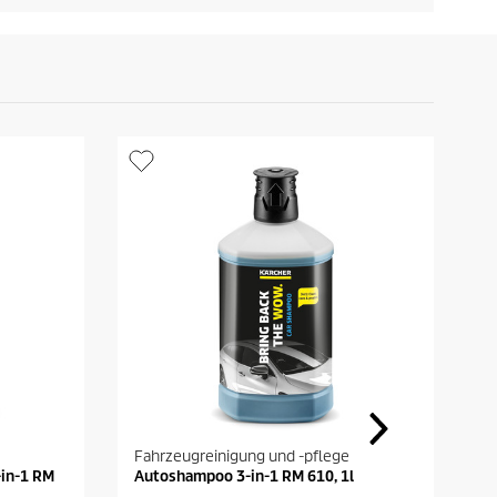
Fahrzeugreinigung und -pflege
F
-in-1 RM
Autoshampoo 3-in-1 RM 610, 1l
P