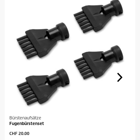
Bürstenaufsätze
Fugenbürstenset
A
CHF 20.00
k