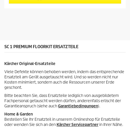
n
r
5
P
S
r
t
e
e
i
r
s
n
d
e
e
n
s
SC 1 PREMIUM FLOORKIT ERSATZTEILE
.
P
2
r
B
o
Kärcher Original-Ersatzteile
e
d
w
u
Viele Defekte können behoben werden, indem das entsprechende
e
k
Ersatzteil am Gerät ausgetauscht wird. Und so werden nicht nur
r
t
Kosten minimiert, sondern auch die Ressourcen unserer Erde
t
s
geschont.
u
n
Bitte beachten Sie, dass Ersatzteile lediglich von ausgebildetem
g
Fachpersonal getauscht werden dürfen, anderenfalls erlischt der
e
Garantieanspruch (siehe auch
Garantiebedingungen
).
n
Home & Garden
Bestellen Sie Ihr Ersatzteil in unserem Onlineshop für Ersatzteile
oder wenden Sie sich an den
Kärcher Servicepartner
in Ihrer Nähe.