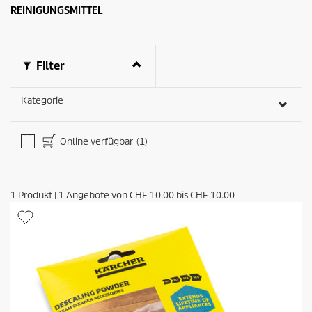
e
u
REINIGUNGSMITTEL
w
k
e
t
r
s
t
Filter
u
n
g
Kategorie
e
n
Online verfügbar
(1)
1
Produkt
|
1
Angebote von
CHF 10.00
bis
CHF 10.00