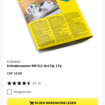
Entkalker
Entkalkerpulver RM 511 (6x17g), 17g
A
CHF 10.00
k
t
4.5
(2)
4
u
.
e
Vergleichen
5
l
v
l
o
e
IN DEN WARENKORB LEGEN