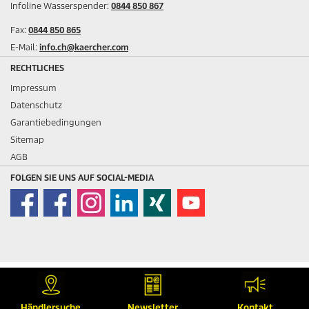
Infoline Wasserspender:
0844 850 867
Fax:
0844 850 865
E-Mail:
info.ch@kaercher.com
RECHTLICHES
Impressum
Datenschutz
Garantiebedingungen
Sitemap
AGB
FOLGEN SIE UNS AUF SOCIAL-MEDIA
Preis inkl. MwSt.
Händlersuche
Newsletter
Kontakt