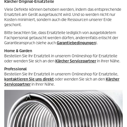
t
Kärcher Original-Ersatzteile
r
s
t
Viele Defekte können behoben werden, indem das entsprechende
u
Ersatzteil am Gerät ausgetauscht wird. Und so werden nicht nur
n
Kosten minimiert, sondern auch die Ressourcen unserer Erde
g
geschont.
e
Bitte beachten Sie, dass Ersatzteile lediglich von ausgebildetem
n
Fachpersonal getauscht werden dürfen, anderenfalls erlischt der
Garantieanspruch (siehe auch
Garantiebedingungen
).
Home & Garden
Bestellen Sie Ihr Ersatzteil in unserem Onlineshop für Ersatzteile
oder wenden Sie sich an den
Kärcher Servicepartner
in Ihrer Nähe.
Professional
Bestellen Sie Ihr Ersatzteil in unserem Onlineshop für Ersatzteile,
kontaktieren Sie uns direkt
oder wenden Sie sich an den
Kärcher
Servicepartner
in Ihrer Nähe.