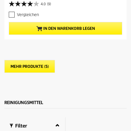
t
4.0
(9)
4
u
.
e
Vergleichen
0
l
v
l
o
e
IN DEN WARENKORB LEGEN
n
r
5
P
S
r
t
e
e
i
r
s
n
d
MEHR PRODUKTE (5)
e
e
n
s
.
P
9
r
B
o
e
d
w
u
REINIGUNGSMITTEL
e
k
r
t
t
s
u
Filter
n