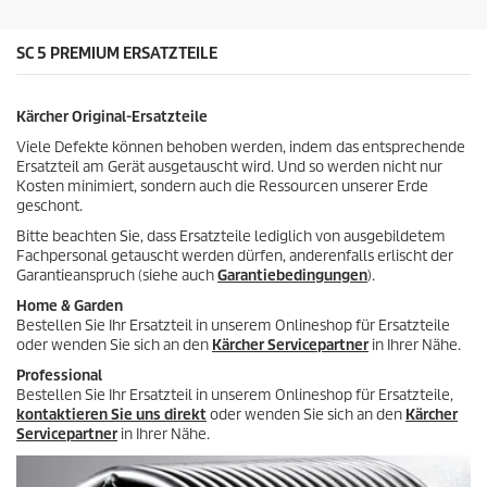
n
d
e
e
n
s
SC 5 PREMIUM ERSATZTEILE
.
P
2
r
B
o
Kärcher Original-Ersatzteile
e
d
w
u
Viele Defekte können behoben werden, indem das entsprechende
e
k
Ersatzteil am Gerät ausgetauscht wird. Und so werden nicht nur
r
t
Kosten minimiert, sondern auch die Ressourcen unserer Erde
t
s
geschont.
u
n
Bitte beachten Sie, dass Ersatzteile lediglich von ausgebildetem
g
Fachpersonal getauscht werden dürfen, anderenfalls erlischt der
e
Garantieanspruch (siehe auch
Garantiebedingungen
).
n
Home & Garden
Bestellen Sie Ihr Ersatzteil in unserem Onlineshop für Ersatzteile
oder wenden Sie sich an den
Kärcher Servicepartner
in Ihrer Nähe.
Professional
Bestellen Sie Ihr Ersatzteil in unserem Onlineshop für Ersatzteile,
kontaktieren Sie uns direkt
oder wenden Sie sich an den
Kärcher
Servicepartner
in Ihrer Nähe.