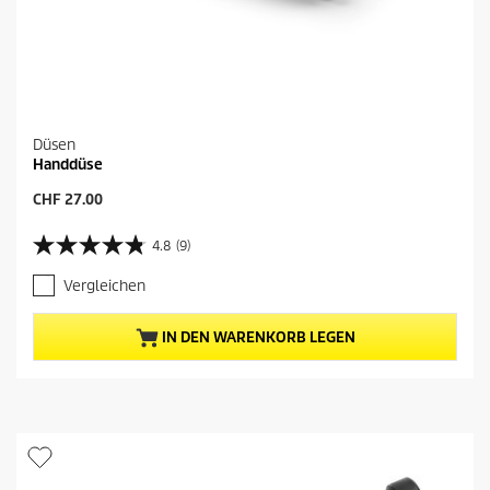
e
n
Düsen
Handdüse
A
CHF 27.00
k
t
4.8
(9)
4
u
.
e
Vergleichen
8
l
v
l
o
e
IN DEN WARENKORB LEGEN
n
r
5
P
S
r
t
e
e
i
r
s
n
d