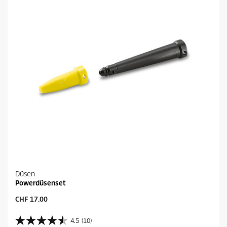
.
P
1
r
0
o
B
d
e
u
w
k
e
t
r
s
t
u
n
g
e
n
Düsen
Powerdüsenset
A
CHF 17.00
k
t
4.5
(10)
4
u