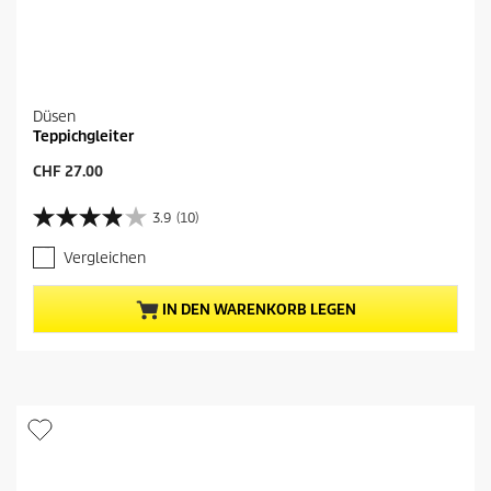
Düsen
Teppichgleiter
A
CHF 27.00
k
t
3.9
(10)
3
u
.
e
Vergleichen
9
l
v
l
o
e
IN DEN WARENKORB LEGEN
n
r
5
P
S
r
t
e
e
i
r
s
n
d
e
e
n
s