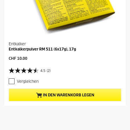
Entkalker
Entkalkerpulver RM 511 (6x17g), 17g
A
CHF 10.00
k
t
4.5
(2)
4
u
.
e
Vergleichen
5
l
v
l
o
e
IN DEN WARENKORB LEGEN
n
r
5
P
S
r
t
e
e
i
r
s