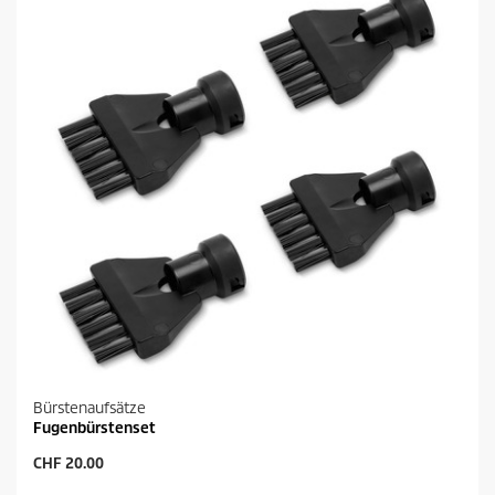
e
e
n
s
.
P
9
r
B
o
e
d
w
u
e
k
r
t
t
s
u
n
g
e
n
Bürstenaufsätze
Fugenbürstenset
A
CHF 20.00
k