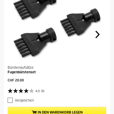
Bürstenaufsätze
Fugenbürstenset
A
CHF 20.00
k
t
4.0
(9)
4
u
.
e
Vergleichen
0
l
v
l
o
e
IN DEN WARENKORB LEGEN