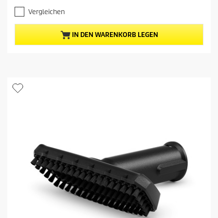
.
e
Vergleichen
5
l
v
l
o
e
IN DEN WARENKORB LEGEN
n
r
5
P
S
r
t
e
e
i
r
s
n
d
e
e
n
s
.
P
1
r
0
o
B
d
e
u
w
k
e
t
r
s
t
u
n
g