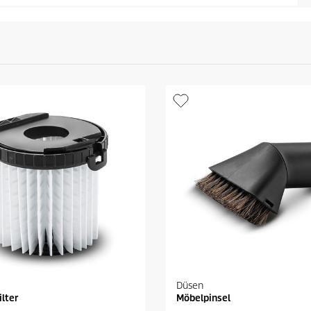
Düsen
ilter
Möbelpinsel