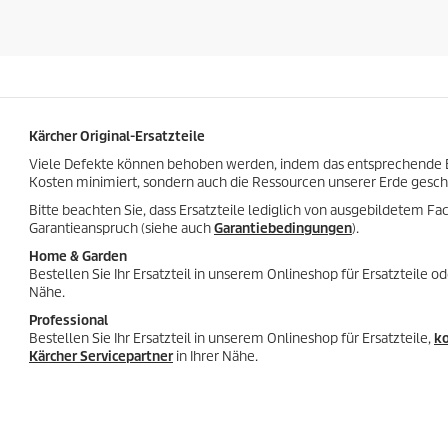
r
s
n
d
e
e
n
s
.
P
1
r
B
o
Kärcher Original-Ersatzteile
e
d
w
u
Viele Defekte können behoben werden, indem das entsprechende Er
e
k
Kosten minimiert, sondern auch die Ressourcen unserer Erde gesch
r
t
t
Bitte beachten Sie, dass Ersatzteile lediglich von ausgebildetem Fa
s
u
Garantieanspruch (siehe auch
Garantiebedingungen
).
n
Home & Garden
g
Bestellen Sie Ihr Ersatzteil in unserem Onlineshop für Ersatzteile 
Nähe.
Professional
Bestellen Sie Ihr Ersatzteil in unserem Onlineshop für Ersatzteile,
ko
Kärcher Servicepartner
in Ihrer Nähe.