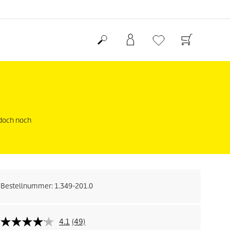
edoch noch
Bestellnummer:
1.349-201.0
4.1
(49)