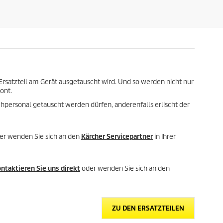
r
s
n
d
e
e
n
s
.
P
1
r
2
o
B
d
e
u
satzteil am Gerät ausgetauscht wird. Und so werden nicht nur
w
k
ont.
e
t
r
chpersonal getauscht werden dürfen, anderenfalls erlischt der
s
t
u
n
oder wenden Sie sich an den
Kärcher Servicepartner
in Ihrer
g
e
n
ntaktieren Sie uns direkt
oder wenden Sie sich an den
ZU DEN ERSATZTEILEN