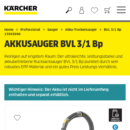
Warenkorb
Wunschliste
Home
Professional
Sauger
Akku-Trockensauger
BVL 3/1 Bp
13943040
AKKUSAUGER
BVL 3/1 Bp
Reinigen auf engstem Raum: Der ultraleichte, leistungsstarke und
akkubetriebene Rucksacksauger BVL 3/1 Bp punktet durch sein
robustes EPP-Material und ein gutes Preis-Leistungs-Verhältnis.
Wichtiger Hinweis: Der Akku ist
nicht
im Lieferumfang
enthalten und separat erhältlich.