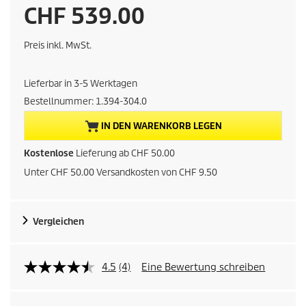
A
CHF 539.00
k
Preis inkl. MwSt.
t
Lieferbar in 3-5 Werktagen
u
Bestellnummer:
1.394-304.0
e
IN DEN WARENKORB LEGEN
l
Kostenlose
Lieferung ab CHF 50.00
Unter CHF 50.00 Versandkosten von CHF 9.50
l
e
Vergleichen
r
P
4.5
(4)
Eine Bewertung schreiben
r