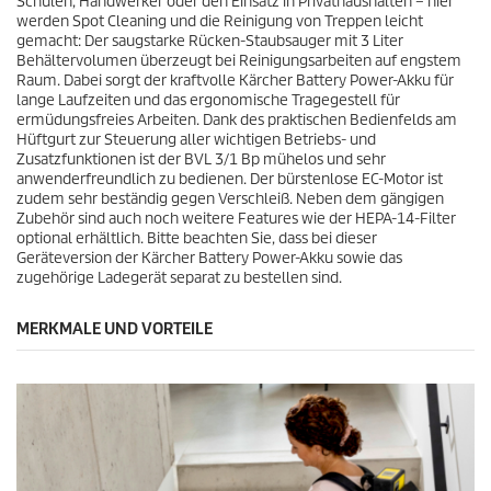
e
Schulen, Handwerker oder den Einsatz in Privathaushalten – hier
t
r
werden Spot Cleaning und die Reinigung von Treppen leicht
s
t
gemacht: Der saugstarke Rücken-Staubsauger mit 3 Liter
u
Behältervolumen überzeugt bei Reinigungsarbeiten auf engstem
n
Raum. Dabei sorgt der kraftvolle Kärcher Battery Power-Akku für
g
lange Laufzeiten und das ergonomische Tragegestell für
e
ermüdungsfreies Arbeiten. Dank des praktischen Bedienfelds am
n
Hüftgurt zur Steuerung aller wichtigen Betriebs- und
Zusatzfunktionen ist der BVL 3/1 Bp mühelos und sehr
anwenderfreundlich zu bedienen. Der bürstenlose EC-Motor ist
zudem sehr beständig gegen Verschleiß. Neben dem gängigen
Zubehör sind auch noch weitere Features wie der HEPA-14-Filter
optional erhältlich. Bitte beachten Sie, dass bei dieser
Geräteversion der Kärcher Battery Power-Akku sowie das
zugehörige Ladegerät separat zu bestellen sind.
MERKMALE UND VORTEILE