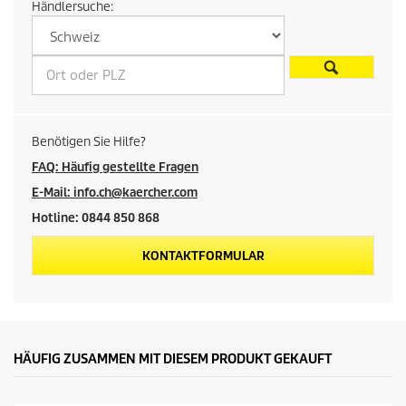
Händlersuche:
e
i
s
d
Benötigen Sie Hilfe?
e
FAQ: Häufig gestellte Fragen
E-Mail: info.ch@kaercher.com
s
Hotline: 0844 850 868
P
KONTAKTFORMULAR
r
o
d
HÄUFIG ZUSAMMEN MIT DIESEM PRODUKT GEKAUFT
u