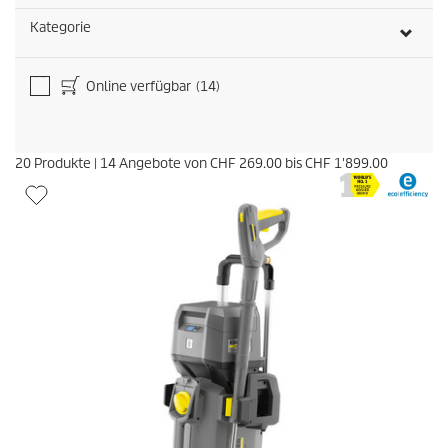
e
n
Kategorie
Online verfügbar
(14)
20
Produkte
|
14
Angebote von
CHF 269.00
bis
CHF 1'899.00