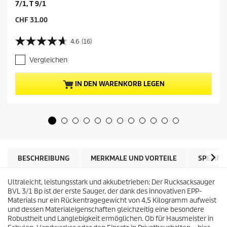
7/1, T 9/1
A
CHF 31.00
k
t
4.6
(16)
4
u
.
e
Vergleichen
6
l
v
l
o
e
IN DEN WARENKORB LEGEN
n
r
5
P
S
r
t
e
e
i
r
s
n
d
e
e
BESCHREIBUNG
MERKMALE UND VORTEILE
SPEZIFI
n
s
.
P
1
Ultraleicht, leistungsstark und akkubetrieben: Der Rucksacksauger
r
6
BVL 3/1 Bp ist der erste Sauger, der dank des innovativen EPP-
o
B
Materials nur ein Rückentragegewicht von 4,5 Kilogramm aufweist
d
e
und dessen Materialeigenschaften gleichzeitig eine besondere
u
w
Robustheit und Langlebigkeit ermöglichen. Ob für Hausmeister in
k