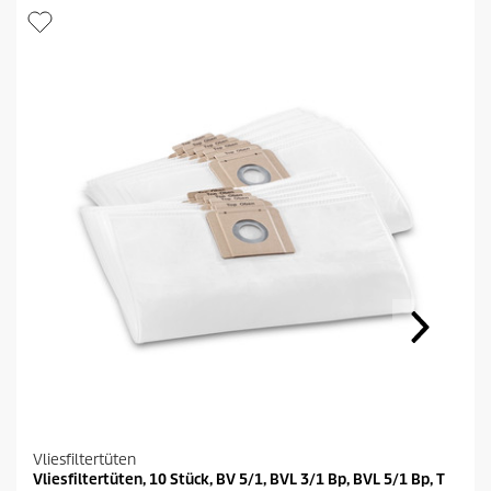
k
t
s
Vliesfiltertüten
Vliesfiltertüten, 10 Stück, BV 5/1, BVL 3/1 Bp, BVL 5/1 Bp, T