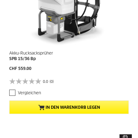
n
g
e
n
Akku-Rucksacksprüher
SPB 15/36 Bp
A
CHF 559.00
k
t
0.0
(0)
0
u
.
e
Vergleichen
0
l
v
l
o
e
IN DEN WARENKORB LEGEN
n
r
5
P
S
r
t
e
e
i